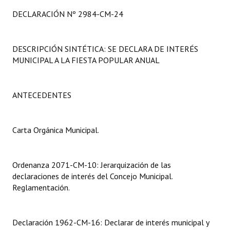
Programas
DECLARACIÓN Nº 2984-CM-24
LEGISLACIÓN
DESCRIPCIÓN SINTÉTICA: SE DECLARA DE INTERÉS
Constitución Nacional
MUNICIPAL A LA FIESTA POPULAR ANUAL
Constitución Provincial
ANTECEDENTES
Carta Orgánica 2007
Reglamento Interno
Carta Orgánica Municipal.
Digesto
Organigrama
Ordenanza 2071-CM-10: Jerarquización de las
declaraciones de interés del Concejo Municipal.
DOCUMENTOS
Reglamentación.
Informes de Gestión
Declaración 1962-CM-16: Declarar de interés municipal y
Proyectos Presentados