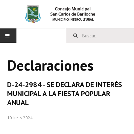
INICIO
Declaraciones
CONCEJO
Bloques Políticos
D-24-2984 - SE DECLARA DE INTERÉS
Integrantes del Concejo
MUNICIPAL A LA FIESTA POPULAR
ANUAL
Comisiones Permanentes
Comisiones Especiales
10 Junio 2024
Concejales Mandato Cumplido