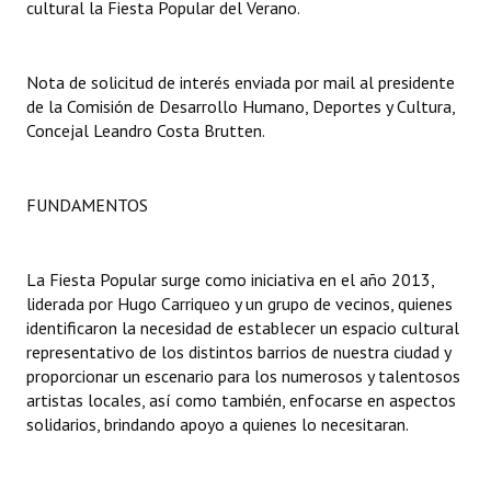
cultural la Fiesta Popular del Verano.
Dictámenes Asesoría Letrada
Nota de solicitud de interés enviada por mail al presidente
Actas de Sesión
de la Comisión de Desarrollo Humano, Deportes y Cultura,
Concejal Leandro Costa Brutten.
Informes de Unidad Coordinadora
Ejecución Presupuestaria
FUNDAMENTOS
Actas de Audiencias Públicas
NORMATIVA
La Fiesta Popular surge como iniciativa en el año 2013,
liderada por Hugo Carriqueo y un grupo de vecinos, quienes
Comunicaciones
identificaron la necesidad de establecer un espacio cultural
representativo de los distintos barrios de nuestra ciudad y
Declaraciones
proporcionar un escenario para los numerosos y talentosos
artistas locales, así como también, enfocarse en aspectos
Resoluciones
solidarios, brindando apoyo a quienes lo necesitaran.
Resoluciones de Presidencia