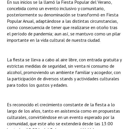
En sus inicios se la llamó la Fiesta Popular del Verano,
INSTITUCIONAL
concebida como un evento inclusivo y comunitario,
posteriormente su denominación se transformó en Fiesta
Antiguos Pobladores
Popular Anual, adaptándose a las distintas circunstancias,
como consecuencia de tener que realizarse en otoño tras
Noticias Destacadas
el período de pandemia; aun así, se mantuvo como un pilar
importante en la vida cultural de nuestra ciudad.
Registros y Distinciones
Datos Históricos
La fiesta se lleva a cabo al aire libre, con entrada gratuita y
Premio al Mérito - Registro
estrictas medidas de seguridad, sin venta ni consumo de
alcohol, promoviendo un ambiente familiar y acogedor, con
Audiencias Públicas - Registro
la participación de diversos stands y actividades culturales
para todos los gustos y edades.
Mujeres que Dejaron Huellas - Registro
Periodistas Decanos - Registro
Es reconocido el crecimiento constante de la fiesta a lo
largo de los años, tanto en asistencia como en propuestas
Ciudadano Ilustre - Registro
culturales, convirtiéndose en un evento esperado por la
Banca del Vecino - Registro
comunidad, que este año se extenderá desde las 13:00