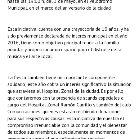
hasta las 19:00 h, del 3 de mayo, en el Velódromo
Huéspedes de Honor - Registro
Municipal, en el marco del aniversario de la ciudad.
Antiguos Pobladores - Registro
Esta iniciativa, cuenta con una trayectoria de 10 años, y ha
Reconocimientos - Registro
sido previamente declarada de interés municipal en el año
2016, tiene como objetivo principal reunir a la familia
Bariloche, Municipio intercultural
popular y proporcionar un espacio para el disfrute de la
música y el arte local.
Entrega de distinciones
REFORMA DE LA CARTA ORGÁNICA
La fiesta también tiene un importante componente
solidario; este año cobra un interés significativo la situación
que atraviesa el Hospital Zonal de la ciudad. Es por ello
que contaremos con la presencia de stands especiales a
cargo del Hospital Zonal Ramón Carrillo y también del club
Comunicaciones, quienes estarán recibiendo donaciones
para sus respectivas causas. Esta iniciativa demuestra el
compromiso irrenunciable con la comunidad y el bienestar
de todos sus miembros, especialmente en momentos de
emergencia como el que enfrentan hoy muchas