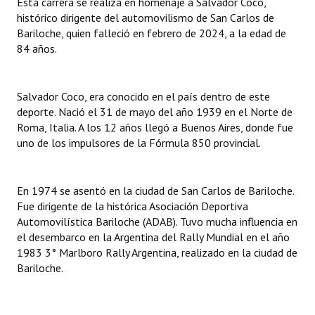
Esta carrera se realiza en homenaje a Salvador Coco,
INSTITUCIONAL
histórico dirigente del automovilismo de San Carlos de
Bariloche, quien falleció en febrero de 2024, a la edad de
Antiguos Pobladores
84 años.
Noticias Destacadas
Salvador Coco, era conocido en el país dentro de este
Registros y Distinciones
deporte. Nació el 31 de mayo del año 1939 en el Norte de
Roma, Italia. A los 12 años llegó a Buenos Aires, donde fue
Datos Históricos
uno de los impulsores de la Fórmula 850 provincial.
Premio al Mérito - Registro
Audiencias Públicas - Registro
En 1974 se asentó en la ciudad de San Carlos de Bariloche.
Fue dirigente de la histórica Asociación Deportiva
Mujeres que Dejaron Huellas - Registro
Automovilística Bariloche (ADAB). Tuvo mucha influencia en
el desembarco en la Argentina del Rally Mundial en el año
Periodistas Decanos - Registro
1983 3° Marlboro Rally Argentina, realizado en la ciudad de
Bariloche.
Ciudadano Ilustre - Registro
Banca del Vecino - Registro