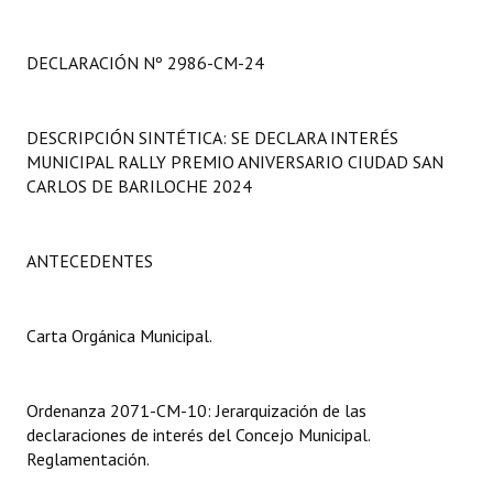
Programas
DECLARACIÓN Nº 2986-CM-24
LEGISLACIÓN
Constitución Nacional
DESCRIPCIÓN SINTÉTICA: SE DECLARA INTERÉS
MUNICIPAL RALLY PREMIO ANIVERSARIO CIUDAD SAN
Constitución Provincial
CARLOS DE BARILOCHE 2024
Carta Orgánica 2007
Reglamento Interno
ANTECEDENTES
Digesto
Carta Orgánica Municipal.
Organigrama
DOCUMENTOS
Ordenanza 2071-CM-10: Jerarquización de las
declaraciones de interés del Concejo Municipal.
Informes de Gestión
Reglamentación.
Proyectos Presentados