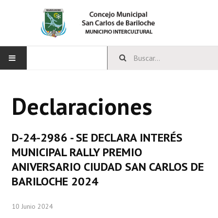
INICIO
Declaraciones
CONCEJO
Bloques Políticos
D-24-2986 - SE DECLARA INTERÉS
Integrantes del Concejo
MUNICIPAL RALLY PREMIO
ANIVERSARIO CIUDAD SAN CARLOS DE
Comisiones Permanentes
BARILOCHE 2024
Comisiones Especiales
10 Junio 2024
Concejales Mandato Cumplido