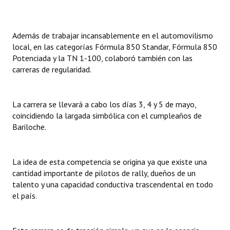
Huéspedes de Honor - Registro
Antiguos Pobladores - Registro
Además de trabajar incansablemente en el automovilismo
local, en las categorías Fórmula 850 Standar, Fórmula 850
Reconocimientos - Registro
Potenciada y la TN 1-100, colaboró también con las
carreras de regularidad.
Bariloche, Municipio intercultural
Entrega de distinciones
La carrera se llevará a cabo los días 3, 4 y 5 de mayo,
coincidiendo la largada simbólica con el cumpleaños de
REFORMA DE LA CARTA ORGÁNICA
Bariloche.
La idea de esta competencia se origina ya que existe una
cantidad importante de pilotos de rally, dueños de un
talento y una capacidad conductiva trascendental en todo
el país.