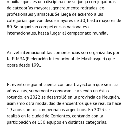
maxibasquet es una disciplina que se juega con jugadoras
INSTITUCIONAL
de categorías mayores, generalmente retiradas, ex-
profesionales y amateur. Se juega de acuerdo a las
Antiguos Pobladores
categorías que van desde mayores de 30, hasta mayores de
80. Se organizan competencias nacionales e
Noticias Destacadas
internacionales, hasta llegar al campeonato mundial.
Registros y Distinciones
A nivel internacional las competencias son organizadas por
Datos Históricos
la FIMBA (Federación Internacional de Maxibasquet) que
Premio al Mérito - Registro
opera desde 1991.
Audiencias Públicas - Registro
El evento regional cuenta con una trayectoria que se inicia
Mujeres que Dejaron Huellas - Registro
años atrás, sumamente convocante y siendo un éxito
rotundo, en 2022 se desarrolló en la provincia de Neuquén,
Periodistas Decanos - Registro
asimismo otra modalidad de encuentros que se realiza hace
19 años son los campeonatos argentinos. En 2023 se
Ciudadano Ilustre - Registro
realizó en la ciudad de Corrientes, contando con la
participación de 150 equipos en distintas categorías.
Banca del Vecino - Registro