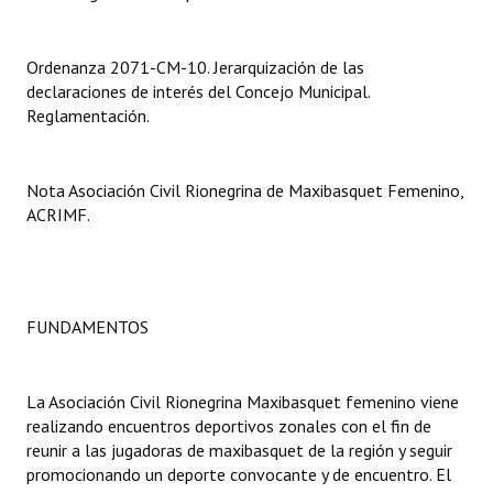
Dictámenes Asesoría Letrada
Ordenanza 2071-CM-10. Jerarquización de las
Actas de Sesión
declaraciones de interés del Concejo Municipal.
Reglamentación.
Informes de Unidad Coordinadora
Ejecución Presupuestaria
Nota Asociación Civil Rionegrina de Maxibasquet Femenino,
ACRIMF.
Actas de Audiencias Públicas
NORMATIVA
Comunicaciones
FUNDAMENTOS
Declaraciones
La Asociación Civil Rionegrina Maxibasquet femenino viene
Resoluciones
realizando encuentros deportivos zonales con el fin de
reunir a las jugadoras de maxibasquet de la región y seguir
Resoluciones de Presidencia
promocionando un deporte convocante y de encuentro. El