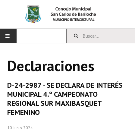
INICIO
Declaraciones
CONCEJO
Bloques Políticos
D-24-2987 - SE DECLARA DE INTERÉS
Integrantes del Concejo
MUNICIPAL 4.º CAMPEONATO
REGIONAL SUR MAXIBASQUET
Comisiones Permanentes
FEMENINO
Comisiones Especiales
10 Junio 2024
Concejales Mandato Cumplido