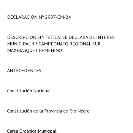
Programas
DECLARACIÓN Nº 2987-CM-24
LEGISLACIÓN
Constitución Nacional
DESCRIPCIÓN SINTÉTICA: SE DECLARA DE INTERÉS
MUNICIPAL 4.º CAMPEONATO REGIONAL SUR
Constitución Provincial
MAXIBASQUET FEMENINO
Carta Orgánica 2007
Reglamento Interno
ANTECEDENTES
Digesto
Constitución Nacional.
Organigrama
DOCUMENTOS
Constitución de la Provincia de Río Negro.
Informes de Gestión
Carta Orgánica Municipal.
Proyectos Presentados