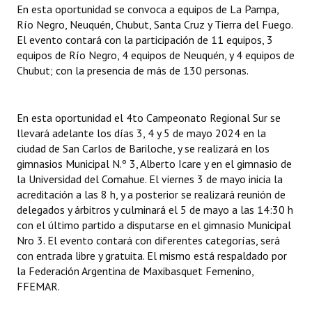
En esta oportunidad se convoca a equipos de La Pampa,
Huéspedes de Honor - Registro
Río Negro, Neuquén, Chubut, Santa Cruz y Tierra del Fuego.
El evento contará con la participación de 11 equipos, 3
Antiguos Pobladores - Registro
equipos de Río Negro, 4 equipos de Neuquén, y 4 equipos de
Chubut; con la presencia de más de 130 personas.
Reconocimientos - Registro
Bariloche, Municipio intercultural
En esta oportunidad el 4to Campeonato Regional Sur se
Entrega de distinciones
llevará adelante los días 3, 4 y 5 de mayo 2024 en la
ciudad de San Carlos de Bariloche, y se realizará en los
REFORMA DE LA CARTA ORGÁNICA
gimnasios Municipal N.º 3, Alberto Icare y en el gimnasio de
la Universidad del Comahue. El viernes 3 de mayo inicia la
acreditación a las 8 h, y a posterior se realizará reunión de
delegados y árbitros y culminará el 5 de mayo a las 14:30 h
con el último partido a disputarse en el gimnasio Municipal
Nro 3. El evento contará con diferentes categorías, será
con entrada libre y gratuita. El mismo está respaldado por
la Federación Argentina de Maxibasquet Femenino,
FFEMAR.