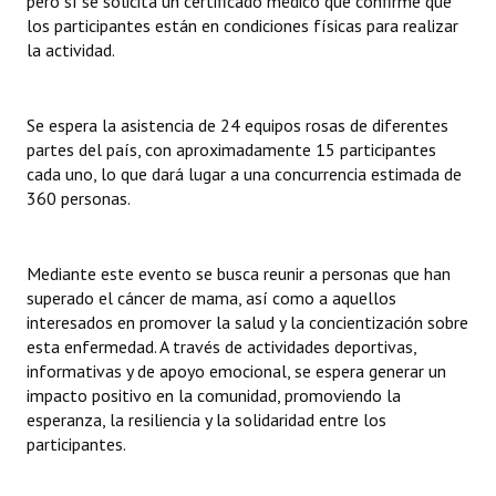
pero sí se solicita un certificado médico que confirme que
Huéspedes de Honor - Registro
los participantes están en condiciones físicas para realizar
la actividad.
Antiguos Pobladores - Registro
Reconocimientos - Registro
Se espera la asistencia de 24 equipos rosas de diferentes
partes del país, con aproximadamente 15 participantes
Bariloche, Municipio intercultural
cada uno, lo que dará lugar a una concurrencia estimada de
360 personas.
Entrega de distinciones
REFORMA DE LA CARTA ORGÁNICA
Mediante este evento se busca reunir a personas que han
superado el cáncer de mama, así como a aquellos
interesados en promover la salud y la concientización sobre
esta enfermedad. A través de actividades deportivas,
informativas y de apoyo emocional, se espera generar un
impacto positivo en la comunidad, promoviendo la
esperanza, la resiliencia y la solidaridad entre los
participantes.