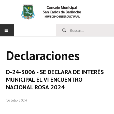
INICIO
Declaraciones
CONCEJO
Bloques Políticos
D-24-3006 - SE DECLARA DE INTERÉS
Integrantes del Concejo
MUNICIPAL EL VI ENCUENTRO
NACIONAL ROSA 2024
Comisiones Permanentes
Comisiones Especiales
16 Julio 2024
Concejales Mandato Cumplido