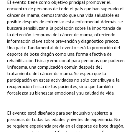
El evento tiene como objetivo principal promover el
INSTITUCIONAL
encuentro de personas de todo el país que han superado el
cáncer de mama, demostrando que una vida saludable es
Antiguos Pobladores
posible después de enfrentar esta enfermedad. Además, se
buscará sensibilizar a la población sobre la importancia de
Noticias Destacadas
la detección temprana del cáncer de mama, ofreciendo
información clave sobre prevención y diagnóstico precoz.
Registros y Distinciones
Una parte fundamental del evento será la promoción del
deporte de bote dragón como una forma efectiva de
Datos Históricos
rehabilitación física y emocional para personas que padecen
Premio al Mérito - Registro
linfedema, una complicación común después del
tratamiento del cáncer de mama. Se espera que la
Audiencias Públicas - Registro
participación en estas actividades no solo contribuya a la
recuperación física de los pacientes, sino que también
Mujeres que Dejaron Huellas - Registro
fortalezca su bienestar emocional y su calidad de vida.
Periodistas Decanos - Registro
El evento está diseñado para ser inclusivo y abierto a
Ciudadano Ilustre - Registro
personas de todas las edades y niveles de experiencia. No
se requiere experiencia previa en el deporte de bote dragón,
Banca del Vecino - Registro