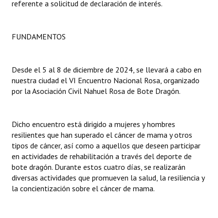
referente a solicitud de declaración de interés.
Dictámenes Asesoría Letrada
FUNDAMENTOS
Actas de Sesión
Informes de Unidad Coordinadora
Desde el 5 al 8 de diciembre de 2024, se llevará a cabo en
Ejecución Presupuestaria
nuestra ciudad el VI Encuentro Nacional Rosa, organizado
por la Asociación Civil Nahuel Rosa de Bote Dragón.
Actas de Audiencias Públicas
NORMATIVA
Dicho encuentro está dirigido a mujeres y hombres
resilientes que han superado el cáncer de mama y otros
Comunicaciones
tipos de cáncer, así como a aquellos que deseen participar
en actividades de rehabilitación a través del deporte de
Declaraciones
bote dragón. Durante estos cuatro días, se realizarán
diversas actividades que promueven la salud, la resiliencia y
Resoluciones
la concientización sobre el cáncer de mama.
Resoluciones de Presidencia