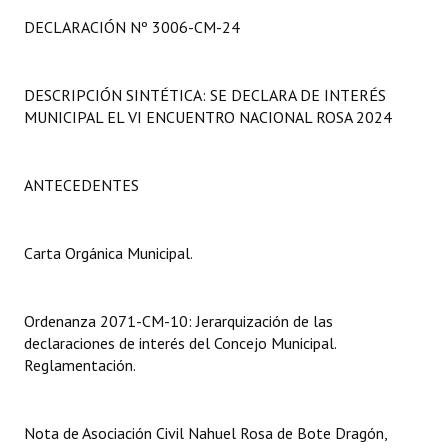
Programas
DECLARACIÓN Nº 3006-CM-24
LEGISLACIÓN
DESCRIPCIÓN SINTÉTICA: SE DECLARA DE INTERÉS
Constitución Nacional
MUNICIPAL EL VI ENCUENTRO NACIONAL ROSA 2024
Constitución Provincial
ANTECEDENTES
Carta Orgánica 2007
Reglamento Interno
Carta Orgánica Municipal.
Digesto
Organigrama
Ordenanza 2071-CM-10: Jerarquización de las
declaraciones de interés del Concejo Municipal.
DOCUMENTOS
Reglamentación.
Informes de Gestión
Nota de Asociación Civil Nahuel Rosa de Bote Dragón,
Proyectos Presentados