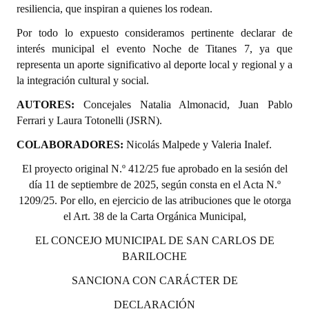
resiliencia, que inspiran a quienes los rodean.
Huéspedes de Honor - Registro
Por todo lo expuesto consideramos pertinente declarar de
Antiguos Pobladores - Registro
interés municipal el evento Noche de Titanes 7, ya que
representa un aporte significativo al deporte local y regional y a
Reconocimientos - Registro
la integración cultural y social.
Bariloche, Municipio intercultural
AUTORES:
Concejales Natalia Almonacid, Juan Pablo
Ferrari y Laura Totonelli (JSRN).
Entrega de distinciones
COLABORADORES:
Nicolás Malpede y Valeria Inalef.
REFORMA DE LA CARTA ORGÁNICA
El proyecto original N.º 412/25 fue aprobado en la sesión del
día 11 de septiembre de 2025, según consta en el Acta N.º
1209/25. Por ello, en ejercicio de las atribuciones que le otorga
el Art. 38 de la Carta Orgánica Municipal,
EL CONCEJO MUNICIPAL DE SAN CARLOS DE
BARILOCHE
SANCIONA CON CARÁCTER DE
DECLARACIÓN