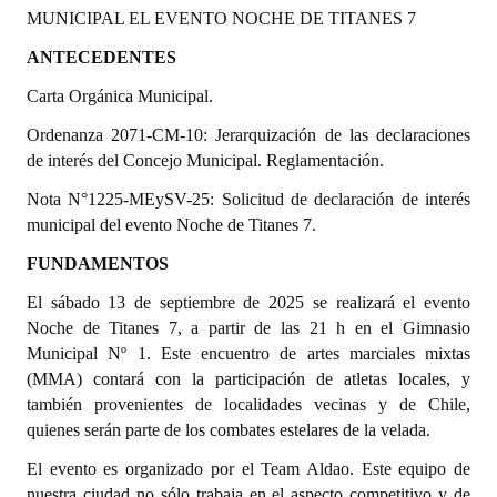
MUNICIPAL EL EVENTO NOCHE DE TITANES 7
Programas
ANTECEDENTES
LEGISLACIÓN
Carta Orgánica Municipal.
Constitución Nacional
Ordenanza 2071-CM-10: Jerarquización de las declaraciones
de interés del Concejo Municipal. Reglamentación.
Constitución Provincial
Nota N°1225-MEySV-25: Solicitud de declaración de interés
Carta Orgánica 2007
municipal del evento Noche de Titanes 7.
Reglamento Interno
FUNDAMENTOS
El sábado 13 de septiembre de 2025 se realizará el evento
Digesto
Noche de Titanes 7, a partir de las 21 h en el Gimnasio
Organigrama
Municipal Nº 1. Este encuentro de artes marciales mixtas
(MMA) contará con la participación de atletas locales, y
DOCUMENTOS
también provenientes de localidades vecinas y de Chile,
quienes serán parte de los combates estelares de la velada.
Informes de Gestión
El evento es organizado por el Team Aldao. Este equipo de
nuestra ciudad no sólo trabaja en el aspecto competitivo y de
Proyectos Presentados