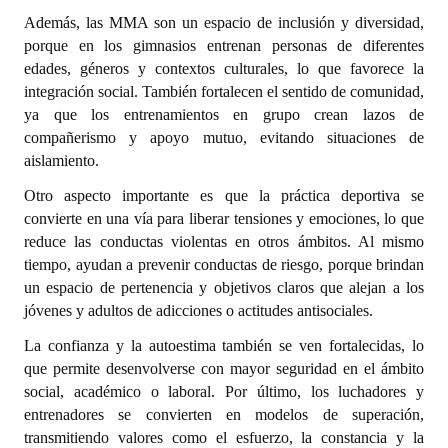
INSTITUCIONAL
Además, las MMA son un espacio de inclusión y diversidad,
porque en los gimnasios entrenan personas de diferentes
Antiguos Pobladores
edades, géneros y contextos culturales, lo que favorece la
integración social. También fortalecen el sentido de comunidad,
Noticias Destacadas
ya que los entrenamientos en grupo crean lazos de
compañerismo y apoyo mutuo, evitando situaciones de
Registros y Distinciones
aislamiento.
Datos Históricos
Otro aspecto importante es que la práctica deportiva se
convierte en una vía para liberar tensiones y emociones, lo que
Premio al Mérito - Registro
reduce las conductas violentas en otros ámbitos. Al mismo
Audiencias Públicas - Registro
tiempo, ayudan a prevenir conductas de riesgo, porque brindan
un espacio de pertenencia y objetivos claros que alejan a los
Mujeres que Dejaron Huellas - Registro
jóvenes y adultos de adicciones o actitudes antisociales.
Periodistas Decanos - Registro
La confianza y la autoestima también se ven fortalecidas, lo
que permite desenvolverse con mayor seguridad en el ámbito
Ciudadano Ilustre - Registro
social, académico o laboral. Por último, los luchadores y
entrenadores se convierten en modelos de superación,
Banca del Vecino - Registro
transmitiendo valores como el esfuerzo, la constancia y la