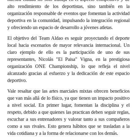
alto rendimiento de los deportistas, sino también en la
Dictámenes Asesoría Letrada
organización responsable de eventos que fomentan la actividad
deportiva en la comunidad, impulsando la integración regional
Actas de Sesión
y ofreciendo un espacio de desarrollo a jóvenes atletas.
Informes de Unidad Coordinadora
El objetivo del Team Aldao es seguir proyectando el deporte
local hacia escenarios de mayor relevancia internacional. Un
Ejecución Presupuestaria
claro ejemplo de ello es la participación de uno de sus
representantes, Nicolás "El Paisa" Vigna, en la prestigiosa
Actas de Audiencias Públicas
organización ONE Championship, lo que refleja el nivel
alcanzado gracias al esfuerzo y la dedicación de este espacio
NORMATIVA
deportivo.
Comunicaciones
Vale resaltar que las artes marciales mixtas ofrecen beneficios
que van más allá de lo físico, ya que tienen un impacto positivo
Declaraciones
a nivel social. En primer lugar, fomentan la disciplina y el
respeto, debido a que quienes las practican deben seguir reglas,
Resoluciones
escuchar a sus entrenadores y valorar tanto a sus compañeros
como a sus rivales. Esto genera hábitos que se trasladan a la
Resoluciones de Presidencia
vida cotidiana y a la forma de relacionarse con los demás.