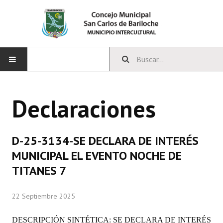
INICIO
Declaraciones
CONCEJO
Bloques Políticos
D-25-3134-SE DECLARA DE INTERÉS
Integrantes del Concejo
MUNICIPAL EL EVENTO NOCHE DE
TITANES 7
Comisiones Permanentes
Comisiones Especiales
22 Septiembre 2025
Concejales Mandato Cumplido
DESCRIPCIÓN SINTÉTICA: SE DECLARA DE INTERÉS