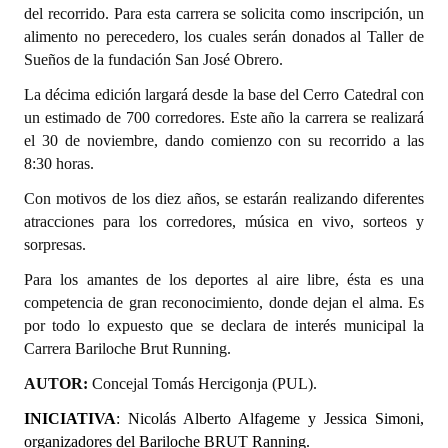
del recorrido. Para esta carrera se solicita como inscripción, un
Huéspedes de Honor - Registro
alimento no perecedero, los cuales serán donados al Taller de
Sueños de la fundación San José Obrero.
Antiguos Pobladores - Registro
La décima edición largará desde la base del Cerro Catedral con
Reconocimientos - Registro
un estimado de 700 corredores. Este año la carrera se realizará
el 30 de noviembre, dando comienzo con su recorrido a las
Bariloche, Municipio intercultural
8:30 horas.
Entrega de distinciones
Con motivos de los diez años, se estarán realizando diferentes
atracciones para los corredores, música en vivo, sorteos y
REFORMA DE LA CARTA ORGÁNICA
sorpresas.
Para los amantes de los deportes al aire libre, ésta es una
competencia de gran reconocimiento, donde dejan el alma. Es
por todo lo expuesto que se declara de interés municipal la
Carrera Bariloche Brut Running.
AUTOR:
Concejal Tomás Hercigonja (PUL).
INICIATIVA
:
Nicolás Alberto Alfageme y Jessica Simoni,
organizadores del Bariloche BRUT Ranning.