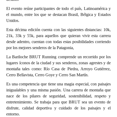
El evento reúne participantes de todo el país, Latinoamérica y
Dictámenes Asesoría Letrada
el mundo, entre los que se destacan Brasil, Bélgica y Estados
Unidos.
Actas de Sesión
Esta décima edición cuenta con las siguientes distancias: 10k,
Informes de Unidad Coordinadora
21k, 33k y 55k, para aquellos que quieran vivir esta carrera
desde adentro, cuentan con todas estas posibilidades corriendo
Ejecución Presupuestaria
por los mejores senderos de la Patagonia,
Actas de Audiencias Públicas
La Bariloche BRUT Running comprende un recorrido por los
lugares íconos de la ciudad y sus senderos, zonas agrestes y de
NORMATIVA
montaña tales como: Río Casa de Piedra, Arroyo Gutiérrez,
Cerro Bellavista, Cerro Goye y Cerro San Martín.
Comunicaciones
Es una competencia que tiene una magia especial, con paisajes
Declaraciones
inigualables y una misma pasión. Una carrera de montaña que
nace de los pilares de seguridad, sostenibilidad, respeto y
Resoluciones
entretenimiento. Se trabaja para que BRUT sea un evento de
disfrute, calidad deportiva y cuidado de los paisajes y el
Resoluciones de Presidencia
entorno.