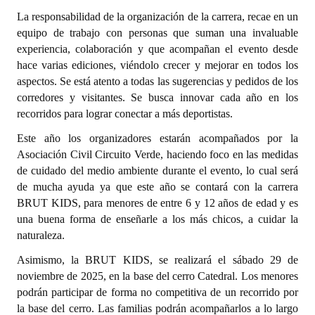
INSTITUCIONAL
La responsabilidad de la organización de la carrera, recae en un
equipo de trabajo con personas que suman una invaluable
Antiguos Pobladores
experiencia, colaboración y que acompañan el evento desde
hace varias ediciones, viéndolo crecer y mejorar en todos los
Noticias Destacadas
aspectos. Se está atento a todas las sugerencias y pedidos de los
corredores y visitantes. Se busca innovar cada año en los
Registros y Distinciones
recorridos para lograr conectar a más deportistas.
Datos Históricos
Este año los organizadores estarán acompañados por la
Asociación Civil Circuito Verde, haciendo foco en las medidas
Premio al Mérito - Registro
de cuidado del medio ambiente durante el evento, lo cual será
Audiencias Públicas - Registro
de mucha ayuda ya que este año se contará con la carrera
BRUT KIDS, para menores de entre 6 y 12 años de edad y es
Mujeres que Dejaron Huellas - Registro
una buena forma de enseñarle a los más chicos, a cuidar la
naturaleza.
Periodistas Decanos - Registro
Asimismo, la BRUT KIDS, se realizará el sábado 29 de
Ciudadano Ilustre - Registro
noviembre de 2025, en la base del cerro Catedral. Los menores
podrán participar de forma no competitiva de un recorrido por
Banca del Vecino - Registro
la base del cerro. Las familias podrán acompañarlos a lo largo