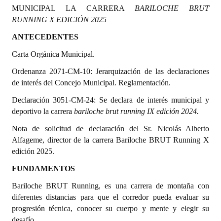
MUNICIPAL LA CARRERA
BARILOCHE BRUT
Programas
RUNNING X EDICIÓN 2025
LEGISLACIÓN
ANTECEDENTES
Carta Orgánica Municipal.
Constitución Nacional
Ordenanza 2071-CM-10: Jerarquización de las declaraciones
Constitución Provincial
de interés del Concejo Municipal. Reglamentación.
Carta Orgánica 2007
Declaración 3051-CM-24: Se declara de interés municipal y
deportivo la carrera
bariloche brut running IX edición 2024.
Reglamento Interno
Nota de solicitud de declaración del Sr. Nicolás Alberto
Digesto
Alfageme, director de la carrera Bariloche BRUT Running X
edición 2025.
Organigrama
FUNDAMENTOS
DOCUMENTOS
Bariloche BRUT Running, es una carrera de montaña con
diferentes distancias para que el corredor pueda evaluar su
Informes de Gestión
progresión técnica, conocer su cuerpo y mente y elegir su
desafío.
Proyectos Presentados