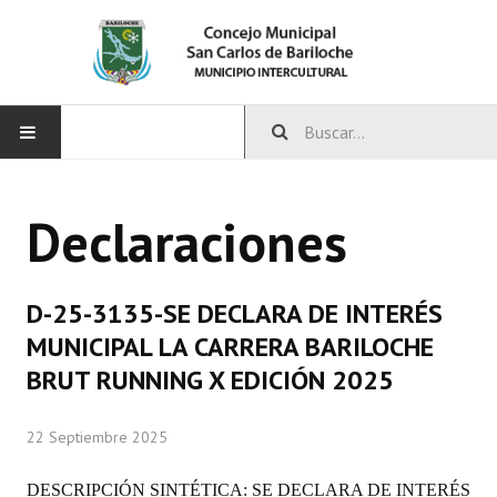
INICIO
Declaraciones
CONCEJO
Bloques Políticos
D-25-3135-SE DECLARA DE INTERÉS
Integrantes del Concejo
MUNICIPAL LA CARRERA BARILOCHE
BRUT RUNNING X EDICIÓN 2025
Comisiones Permanentes
Comisiones Especiales
22 Septiembre 2025
Concejales Mandato Cumplido
DESCRIPCIÓN SINTÉTICA: SE DECLARA DE INTERÉS