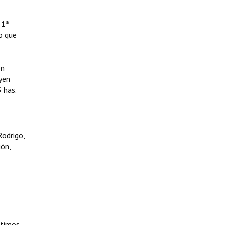
 1ª
o que
én
uyen
 has.
Rodrigo,
ión,
ltimos