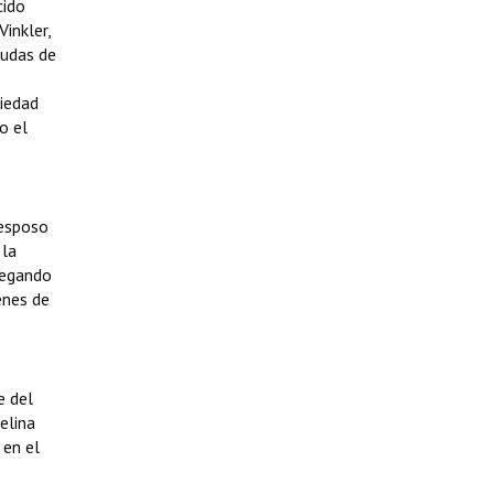
cido
inkler,
eudas de
piedad
o el
 esposo
 la
legando
enes de
e del
elina
 en el