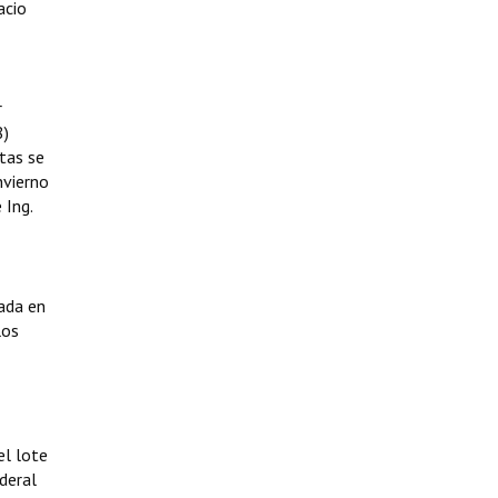
acio
r
8)
tas se
nvierno
 Ing.
ada en
los
el lote
deral