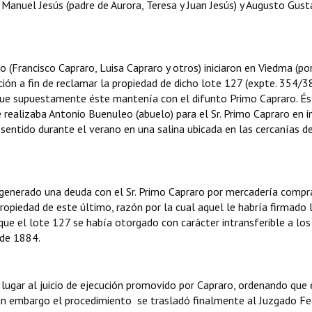
Manuel Jesús (padre de Aurora, Teresa y Juan Jesús) y Augusto Gust
 (Francisco Capraro, Luisa Capraro y otros) iniciaron en Viedma (po
ración a fin de reclamar la propiedad de dicho lote 127 (expte. 354/3
 que supuestamente éste mantenía con el difunto Primo Capraro. És
realizaba Antonio Buenuleo (abuelo) para el Sr. Primo Capraro en i
 sentido durante el verano en una salina ubicada en las cercanías de
 generado una deuda con el Sr. Primo Capraro por mercadería compr
ropiedad de este último, razón por la cual aquel le habría firmado 
e el lote 127 se había otorgado con carácter intransferible a los
 de 1884.
lugar al juicio de ejecución promovido por Capraro, ordenando que 
 Sin embargo el procedimiento se trasladó finalmente al Juzgado Fe