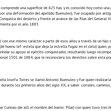
e comprende una superficie de 625 has. y es conocido hoy como una 
(por una deformación del apellido Buenuleo), fue ocupado por anti
nquista del desierto y frente al avance de las filas del General Vi
amente por el año 1883.
con ese mismo carácter a partir de esos años a través de un hijo 
 huenu lef: estela que deja la estrella fugaz en el cielo) quien, 
 brindar su apoyo al ejército conquistador, resultando luego recom
cional 1501 de 1884, que le reconociera los derechos sobre esta po
oña Josefa Torres se llamó Antonio Buenuleo y fue quien realizaría
 durante los primeros años del siglo XX, a saber: corrales, caminos,
urinao (de allí el nombre del barrio: Pilar) con quien tuvo tres hi