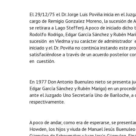
El 29/12/75 el Dr. Jorge Luis Poviña inicia en el Juz
cargo de Remigio Gonzalez Moreno, la sucesión de A
se retirara a Lago Steffen). A poco de iniciado dicho
Rodolfo Rodrigo, Edgar García Sánchez y Rubén Mari
sucesión en Viedma y su carácter de administrador 
iniciado y el Dr. Poviña no continúa instando este pr
satisfaciéndose a través de un acuerdo posterior con
en cuestión.
En 1977 Don Antonio Buenuleo nieto se presenta jud
Edgar García Sánchez y Rubén Marigo) en un procedi
ante el Juzgado Uno Secretaría Uno de Bariloche, a 
respectivamente.
A poco de andar, como era de esperarse, se presentan
Howden, los hijos y viuda de Manuel Jesús Buenuleo
Güenuleo de Schovmaker y Juan Jesús Güenuleo. Fina