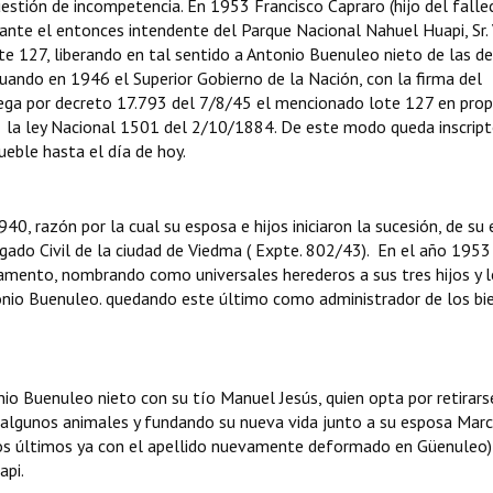
stión de incompetencia. En 1953 Francisco Capraro (hijo del falle
nte el entonces intendente del Parque Nacional Nahuel Huapi, Sr. V
te 127, liberando en tal sentido a Antonio Buenuleo nieto de las d
uando en 1946 el Superior Gobierno de la Nación, con la firma del
rega por decreto 17.793 del 7/8/45 el mencionado lote 127 en pro
e la ley Nacional 1501 del 2/10/1884. De este modo queda inscript
ueble hasta el día de hoy.
40, razón por la cual su esposa e hijos iniciaron la sucesión, de su
gado Civil de la ciudad de Viedma ( Expte. 802/43). En el año 1953
stamento, nombrando como universales herederos a sus tres hijos y 
onio Buenuleo. quedando este último como administrador de los bi
o Buenuleo nieto con su tío Manuel Jesús, quien opta por retirars
algunos animales y fundando su nueva vida junto a su esposa Marc
tos últimos ya con el apellido nuevamente deformado en Güenuleo)
api.