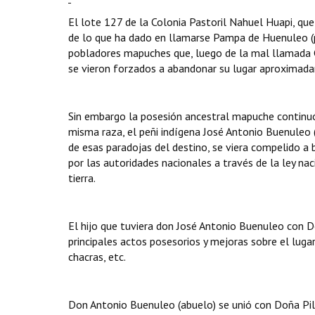
El lote 127 de la Colonia Pastoril Nahuel Huapi, qu
de lo que ha dado en llamarse Pampa de Huenuleo 
pobladores mapuches que, luego de la mal llamada Co
se vieron forzados a abandonar su lugar aproximad
Sin embargo la posesión ancestral mapuche continuó 
misma raza, el peñi indígena José Antonio Buenuleo (de
de esas paradojas del destino, se viera compelido a
por las autoridades nacionales a través de la ley na
tierra.
El hijo que tuviera don José Antonio Buenuleo con D
principales actos posesorios y mejoras sobre el lugar
chacras, etc.
Don Antonio Buenuleo (abuelo) se unió con Doña Pilar C