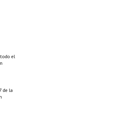
 todo el
ón
7 de la
n