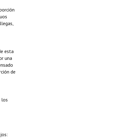
porción
guos
llegas,
de esta
por una
pensado
rción de
 los
jos: