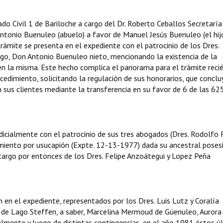
gado Civil 1 de Bariloche a cargo del Dr. Roberto Ceballos Secretaría
ntonio Buenuleo (abuelo) a favor de Manuel Jesús Buenuleo (el hij
 trámite se presenta en el expediente con el patrocinio de los Dres.
go, Don Antonio Buenuleo nieto, mencionando la existencia de la
en la misma. Este hecho complica el panorama para el trámite reci
ocedimiento, solicitando la regulación de sus honorarios, que concl
 sus clientes mediante la transferencia en su favor de 6 de las 625
icialmente con el patrocinio de sus tres abogados (Dres. Rodolfo 
miento por usucapión (Expte. 12-13-1977) dada su ancestral poses
cargo por entonces de los Dres. Felipe Anzoátegui y Lopez Peña
 en el expediente, representados por los Dres. Luis Lutz y Coralía
 de Lago Steffen, a saber, Marcelina Mermoud de Güenuleo, Aurora
lmente y luego de distintas contingencias, en el año 1981 éstos ú