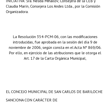
INICIATIVA: Sra. Nélida Mihailov, Consejera de la CEB y
Huéspedes de Honor - Registro
Claudia Marín, Consejera Los Andes Ltda., por la Comisión
Organizadora.
Antiguos Pobladores - Registro
Reconocimientos - Registro
Bariloche, Municipio intercultural
La Resolución 354-PCM-06, con las modificaciones
introducidas, fue aprobada en la sesión del día 9 de
Entrega de distinciones
noviembre de 2006, según consta en el Acta Nº 869/06.
Por ello, en ejercicio de las atribuciones que le otorga el
REFORMA DE LA CARTA ORGÁNICA
Art. 17 de la Carta Orgánica Municipal,
EL CONCEJO MUNICIPAL DE SAN CARLOS DE BARILOCHE
SANCIONA CON CARÁCTER DE