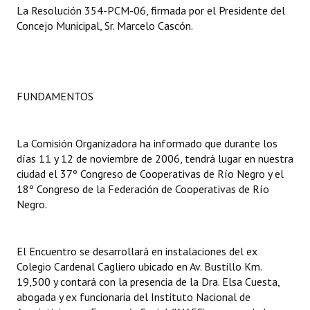
La Resolución 354-PCM-06, firmada por el Presidente del
Concejo Municipal, Sr. Marcelo Cascón.
Dictámenes Asesoría Letrada
Actas de Sesión
Informes de Unidad Coordinadora
FUNDAMENTOS
Ejecución Presupuestaria
Actas de Audiencias Públicas
La Comisión Organizadora ha informado que durante los
días 11 y 12 de noviembre de 2006, tendrá lugar en nuestra
NORMATIVA
ciudad el 37º Congreso de Cooperativas de Río Negro y el
18º Congreso de la Federación de Cooperativas de Río
Negro.
Comunicaciones
Declaraciones
El Encuentro se desarrollará en instalaciones del ex
Resoluciones
Colegio Cardenal Cagliero ubicado en Av. Bustillo Km.
19,500 y contará con la presencia de la Dra. Elsa Cuesta,
Resoluciones de Presidencia
abogada y ex funcionaria del Instituto Nacional de