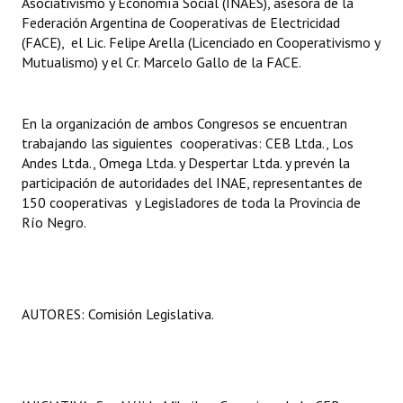
Asociativismo y Economía Social (INAES), asesora de la
INSTITUCIONAL
Federación Argentina de Cooperativas de Electricidad
(FACE), el Lic. Felipe Arella (Licenciado en Cooperativismo y
Antiguos Pobladores
Mutualismo) y el Cr. Marcelo Gallo de la FACE.
Noticias Destacadas
En la organización de ambos Congresos se encuentran
Registros y Distinciones
trabajando las siguientes cooperativas: CEB Ltda., Los
Andes Ltda., Omega Ltda. y Despertar Ltda. y prevén la
Datos Históricos
participación de autoridades del INAE, representantes de
Premio al Mérito - Registro
150 cooperativas y Legisladores de toda la Provincia de
Río Negro.
Audiencias Públicas - Registro
Mujeres que Dejaron Huellas - Registro
Periodistas Decanos - Registro
AUTORES: Comisión Legislativa.
Ciudadano Ilustre - Registro
Banca del Vecino - Registro