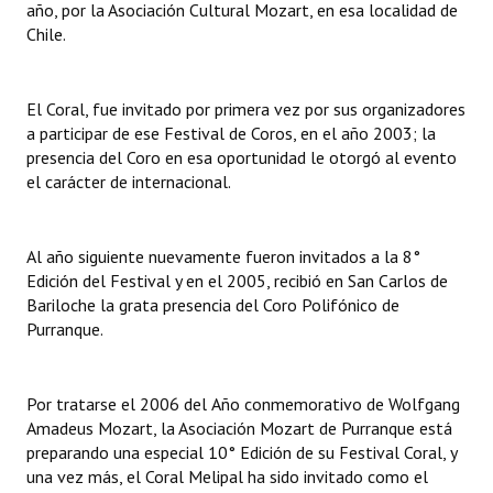
año, por la Asociación Cultural Mozart, en esa localidad de
INSTITUCIONAL
Chile.
Antiguos Pobladores
El Coral, fue invitado por primera vez por sus organizadores
Noticias Destacadas
a participar de ese Festival de Coros, en el año 2003; la
Registros y Distinciones
presencia del Coro en esa oportunidad le otorgó al evento
el carácter de internacional.
Datos Históricos
Premio al Mérito - Registro
Al año siguiente nuevamente fueron invitados a la 8°
Edición del Festival y en el 2005, recibió en San Carlos de
Audiencias Públicas - Registro
Bariloche la grata presencia del Coro Polifónico de
Purranque.
Mujeres que Dejaron Huellas - Registro
Periodistas Decanos - Registro
Por tratarse el 2006 del Año conmemorativo de Wolfgang
Ciudadano Ilustre - Registro
Amadeus Mozart, la Asociación Mozart de Purranque está
preparando una especial 10° Edición de su Festival Coral, y
Banca del Vecino - Registro
una vez más, el Coral Melipal ha sido invitado como el