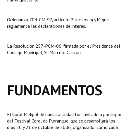
Dictámenes Asesoría Letrada
Ordenanza 704-CM-97, artículo 2, incisos a) y b) que
Actas de Sesión
reglamenta las declaraciones de interés.
Informes de Unidad Coordinadora
La Resolución 287-PCM-06, firmada por el Presidente del
Ejecución Presupuestaria
Concejo Municipal, Sr. Marcelo Cascón.
Actas de Audiencias Públicas
NORMATIVA
FUNDAMENTOS
Comunicaciones
Declaraciones
Resoluciones
El Coral Melipal de nuestra ciudad fue invitado a participar
del Festival Coral de Purranque, que se desarrollará los
Resoluciones de Presidencia
días 20 y 21 de octubre de 2006, organizado, como cada