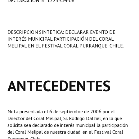
DECLARACIÓN N° 1223-CM-06
Programas
LEGISLACIÓN
DESCRIPCION SINTETICA: DECLARAR EVENTO DE
Constitución Nacional
INTERÉS MUNICIPAL PARTICIPACIÓN DEL CORAL
MELIPAL EN EL FESTIVAL CORAL PURRANQUE, CHILE.
Constitución Provincial
Carta Orgánica 2007
Reglamento Interno
ANTECEDENTES
Digesto
Organigrama
Nota presentada el 6 de septiembre de 2006 por el
DOCUMENTOS
Director del Coral Melipal, Sr. Rodrigo Dalziel, en la que
solicita sea declarado de interés municipal la participación
Informes de Gestión
del Coral Melipal de nuestra ciudad, en el Festival Coral
Purranque, Chile.
Proyectos Presentados