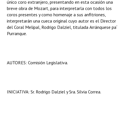
único coro extranjero, presentando en esta ocasión una
Huéspedes de Honor - Registro
breve obra de Mozart, para interpretarla con todos los
coros presentes y como homenaje a sus anfitriones,
Antiguos Pobladores - Registro
interpretarán una cueca original cuyo autor es el Director
del Coral Melipal, Rodrigo Dalziel, titulada Arránquese pa´
Reconocimientos - Registro
Purranque.
Bariloche, Municipio intercultural
Entrega de distinciones
AUTORES: Comisión Legislativa.
REFORMA DE LA CARTA ORGÁNICA
INICIATIVA: Sr. Rodrigo Dalziel y Sra. Silvia Correa.