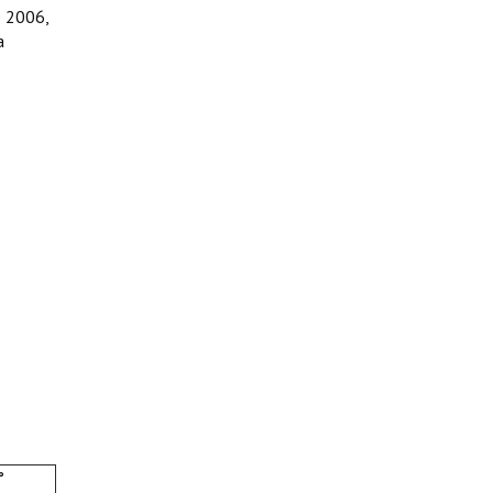
e 2006,
a
°