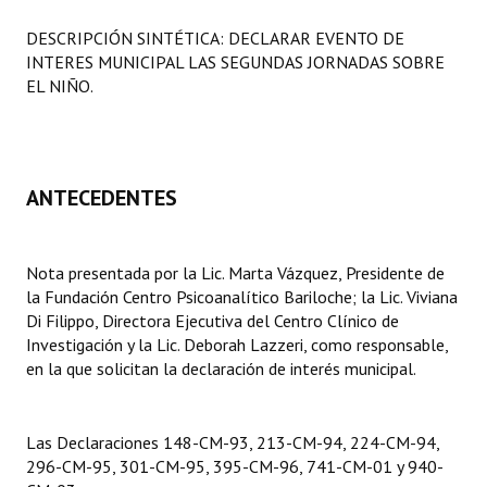
Programas
DESCRIPCIÓN SINTÉTICA: DECLARAR EVENTO DE
INTERES MUNICIPAL LAS SEGUNDAS JORNADAS SOBRE
LEGISLACIÓN
EL NIÑO.
Constitución Nacional
Constitución Provincial
ANTECEDENTES
Carta Orgánica 2007
Reglamento Interno
Nota presentada por la Lic. Marta Vázquez, Presidente de
la Fundación Centro Psicoanalítico Bariloche; la Lic. Viviana
Digesto
Di Filippo, Directora Ejecutiva del Centro Clínico de
Investigación y la Lic. Deborah Lazzeri, como responsable,
Organigrama
en la que solicitan la declaración de interés municipal.
DOCUMENTOS
Las Declaraciones 148-CM-93, 213-CM-94, 224-CM-94,
Informes de Gestión
296-CM-95, 301-CM-95, 395-CM-96, 741-CM-01 y 940-
Proyectos Presentados