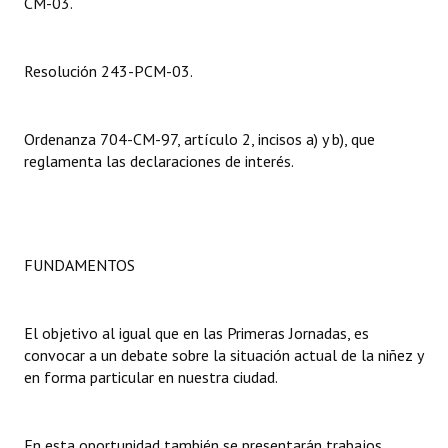
CM-03.
Dictámenes Asesoría Letrada
Resolución 243-PCM-03.
Actas de Sesión
Informes de Unidad Coordinadora
Ordenanza 704-CM-97, artículo 2, incisos a) y b), que
reglamenta las declaraciones de interés.
Ejecución Presupuestaria
Actas de Audiencias Públicas
NORMATIVA
FUNDAMENTOS
Comunicaciones
El objetivo al igual que en las Primeras Jornadas, es
Declaraciones
convocar a un debate sobre la situación actual de la niñez y
en forma particular en nuestra ciudad.
Resoluciones
Resoluciones de Presidencia
En esta oportunidad también se presentarán trabajos