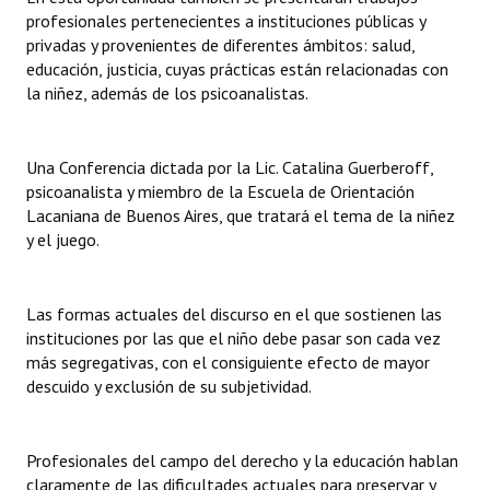
INSTITUCIONAL
profesionales pertenecientes a instituciones públicas y
privadas y provenientes de diferentes ámbitos: salud,
Antiguos Pobladores
educación, justicia, cuyas prácticas están relacionadas con
la niñez, además de los psicoanalistas.
Noticias Destacadas
Registros y Distinciones
Una Conferencia dictada por la Lic. Catalina Guerberoff,
psicoanalista y miembro de la Escuela de Orientación
Datos Históricos
Lacaniana de Buenos Aires, que tratará el tema de la niñez
y el juego.
Premio al Mérito - Registro
Audiencias Públicas - Registro
Las formas actuales del discurso en el que sostienen las
Mujeres que Dejaron Huellas - Registro
instituciones por las que el niño debe pasar son cada vez
más segregativas, con el consiguiente efecto de mayor
Periodistas Decanos - Registro
descuido y exclusión de su subjetividad.
Ciudadano Ilustre - Registro
Profesionales del campo del derecho y la educación hablan
Banca del Vecino - Registro
claramente de las dificultades actuales para preservar y