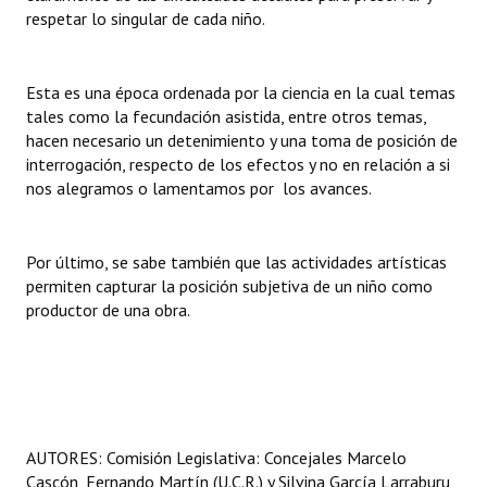
respetar lo singular de cada niño.
Huéspedes de Honor - Registro
Antiguos Pobladores - Registro
Esta es una época ordenada por la ciencia en la cual temas
Reconocimientos - Registro
tales como la fecundación asistida, entre otros temas,
hacen necesario un detenimiento y una toma de posición de
Bariloche, Municipio intercultural
interrogación, respecto de los efectos y no en relación a si
nos alegramos o lamentamos por los avances.
Entrega de distinciones
REFORMA DE LA CARTA ORGÁNICA
Por último, se sabe también que las actividades artísticas
permiten capturar la posición subjetiva de un niño como
productor de una obra.
AUTORES: Comisión Legislativa: Concejales Marcelo
Cascón, Fernando Martín (U.C.R.) y Silvina García Larraburu