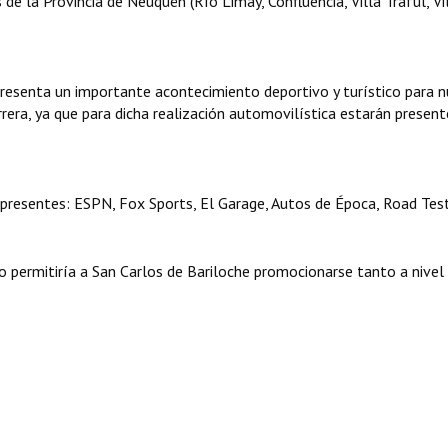
de la Provincia de Neuquén (Río Limay, Confluencia, Villa Traful, Vi
resenta un importante acontecimiento deportivo y turístico para n
rera, ya que para dicha realización automovilística estarán present
presentes: ESPN, Fox Sports, El Garage, Autos de Época, Road Test
o permitiría a San Carlos de Bariloche promocionarse tanto a nivel