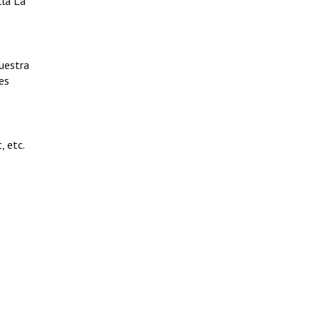
lla La
uestra
es
, etc.