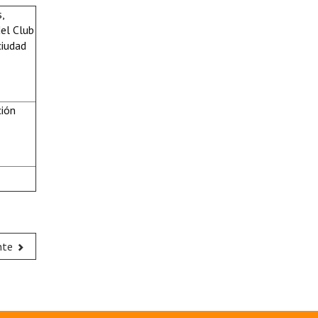
,
del Club
ciudad
ción
nte