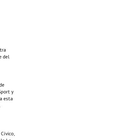
tra
e del
 de
Sport y
a esta
l
Cívico,