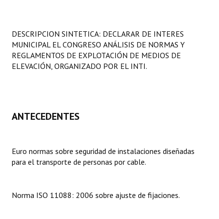
Programas
LEGISLACIÓN
DESCRIPCION SINTETICA: DECLARAR DE INTERES
MUNICIPAL EL CONGRESO ANÁLISIS DE NORMAS Y
Constitución Nacional
REGLAMENTOS DE EXPLOTACIÓN DE MEDIOS DE
ELEVACIÓN, ORGANIZADO POR EL INTI.
Constitución Provincial
Carta Orgánica 2007
ANTECEDENTES
Reglamento Interno
Digesto
Euro normas sobre seguridad de instalaciones diseñadas
Organigrama
para el transporte de personas por cable.
DOCUMENTOS
Norma ISO 11088: 2006 sobre ajuste de fijaciones.
Informes de Gestión
Proyectos Presentados