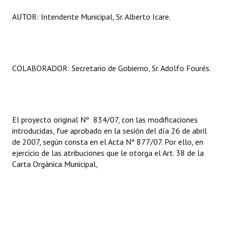
Huéspedes de Honor - Registro
AUTOR: Intendente Municipal, Sr. Alberto Icare.
Antiguos Pobladores - Registro
Reconocimientos - Registro
COLABORADOR: Secretario de Gobierno, Sr. Adolfo Fourés.
Bariloche, Municipio intercultural
Entrega de distinciones
REFORMA DE LA CARTA ORGÁNICA
El proyecto original Nº 834/07, con las modificaciones
introducidas, fue aprobado en la sesión del día 26 de abril
de 2007, según consta en el Acta Nº 877/07. Por ello, en
ejercicio de las atribuciones que le otorga el Art. 38 de la
Carta Orgánica Municipal,