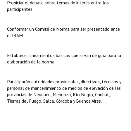
Propiciar el debate sobre temas de interés entre los
INSTITUCIONAL
participantes.
Antiguos Pobladores
Conformar un Comité de Norma para ser presentado ante
Noticias Destacadas
el IRAM.
Registros y Distinciones
Datos Históricos
Establecer lineamientos básicos que sirvan de guía para la
elaboración de la norma.
Premio al Mérito - Registro
Audiencias Públicas - Registro
Participarán autoridades provinciales, directivos, técnicos y
personal de mantenimiento de medios de elevación de las
Mujeres que Dejaron Huellas - Registro
provincias de Neuquén, Mendoza, Río Negro, Chubut,
Tierras del Fuego, Salta, Córdoba y Buenos Aires.
Periodistas Decanos - Registro
Ciudadano Ilustre - Registro
Banca del Vecino - Registro