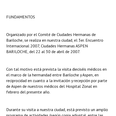
Dictámenes Asesoría Letrada
FUNDAMENTOS
Actas de Sesión
Informes de Unidad Coordinadora
Organizado por el Comité de Ciudades Hermanas de
Bariloche, se realiza en nuestra ciudad, el 3er. Encuentro
Ejecución Presupuestaria
Internacional 2007, Ciudades Hermanas ASPEN 
BARILOCHE, del 22 al 30 de abril de 2007.
Actas de Audiencias Públicas
NORMATIVA
Con tal motivo está prevista la visita dieciséis médicos en
el marco de la hermandad entre Bariloche y Aspen, en
Comunicaciones
reciprocidad en cuanto a la invitación y recepción por parte
de Aspen de nuestros médicos del Hospital Zonal en
Declaraciones
febrero del presente año.
Resoluciones
Resoluciones de Presidencia
Durante su visita a nuestra ciudad, está previsto un amplio
programa de actividades (según copia adjunta), entre las