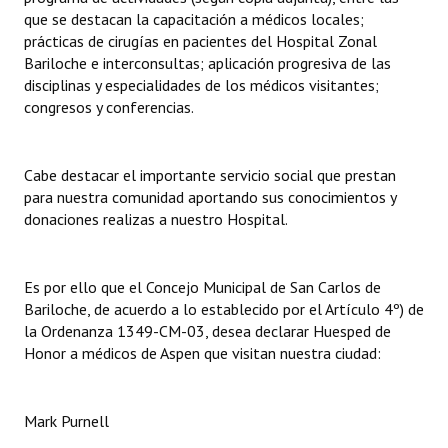
INSTITUCIONAL
que se destacan la capacitación a médicos locales;
prácticas de cirugías en pacientes del Hospital Zonal
Antiguos Pobladores
Bariloche e interconsultas; aplicación progresiva de las
disciplinas y especialidades de los médicos visitantes;
Noticias Destacadas
congresos y conferencias.
Registros y Distinciones
Cabe destacar el importante servicio social que prestan
Datos Históricos
para nuestra comunidad aportando sus conocimientos y
donaciones realizas a nuestro Hospital.
Premio al Mérito - Registro
Audiencias Públicas - Registro
Es por ello que el Concejo Municipal de San Carlos de
Mujeres que Dejaron Huellas - Registro
Bariloche, de acuerdo a lo establecido por el Artículo 4º) de
la Ordenanza 1349-CM-03, desea declarar Huesped de
Periodistas Decanos - Registro
Honor a médicos de Aspen que visitan nuestra ciudad:
Ciudadano Ilustre - Registro
Mark Purnell
Banca del Vecino - Registro