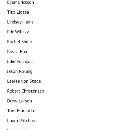
Ejnar Ericsson
Huéspedes de Honor - Registro
Tito Liotta
Antiguos Pobladores - Registro
Lindsay Harris
Reconocimientos - Registro
Eric Willsky
Rachel Shuck
Bariloche, Municipio intercultural
Krista Fox
Entrega de distinciones
Julie Puchkoff
REFORMA DE LA CARTA ORGÁNICA
Jason Rolling
Leelee von Stade
Robert Christensen
Drew Larson
Tom Marcotte
Laura Pritchard