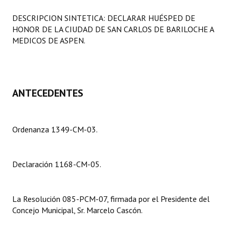
Programas
DESCRIPCION SINTETICA: DECLARAR HUÉSPED DE
HONOR DE LA CIUDAD DE SAN CARLOS DE BARILOCHE A
LEGISLACIÓN
MEDICOS DE ASPEN.
Constitución Nacional
Constitución Provincial
ANTECEDENTES
Carta Orgánica 2007
Reglamento Interno
Ordenanza 1349-CM-03.
Digesto
Organigrama
Declaración 1168-CM-05.
DOCUMENTOS
La Resolución 085-PCM-07, firmada por el Presidente del
Informes de Gestión
Concejo Municipal, Sr. Marcelo Cascón.
Proyectos Presentados