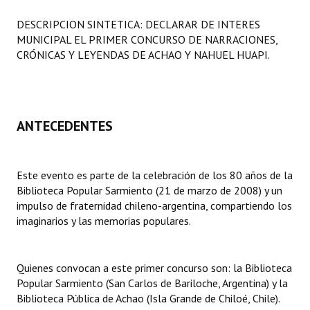
Programas
DESCRIPCION SINTETICA: DECLARAR DE INTERES
MUNICIPAL EL PRIMER CONCURSO DE NARRACIONES,
LEGISLACIÓN
CRÓNICAS Y LEYENDAS DE ACHAO Y NAHUEL HUAPI.
Constitución Nacional
Constitución Provincial
ANTECEDENTES
Carta Orgánica 2007
Reglamento Interno
Este evento es parte de la celebración de los 80 años de la
Biblioteca Popular Sarmiento (21 de marzo de 2008) y un
Digesto
impulso de fraternidad chileno-argentina, compartiendo los
Organigrama
imaginarios y las memorias populares.
DOCUMENTOS
Quienes convocan a este primer concurso son: la Biblioteca
Informes de Gestión
Popular Sarmiento (San Carlos de Bariloche, Argentina) y la
Biblioteca Pública de Achao (Isla Grande de Chiloé, Chile).
Proyectos Presentados