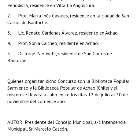
Periodista, residente en Villa La Angostura.
Huéspedes de Honor - Registro
2. Prof. María Inés Casares, residente en la ciudad de San
Antiguos Pobladores - Registro
Carlos de Bariloche.
Reconocimientos - Registro
3. Lic. Renato Cárdenas Álvarez, residente en Achao.
4. Prof. Sonia Caicheo, residente en Achao.
Bariloche, Municipio intercultural
5. Dr. Jorge Paolinelli, residente de San Carlos de
Entrega de distinciones
Bariloche.
REFORMA DE LA CARTA ORGÁNICA
Quienes organizan dicho Concurso son la Biblioteca Popular
Sarmiento y la Biblioteca Popular de Achao (Chile) y el
mismo se llevará a cabo entre los días 12 de julio al 30 de
noviembre del corriente año.
AUTOR: Presidente del Concejo Municipal, a/c Intendencia
Municipal, Sr. Marcelo Cascón.