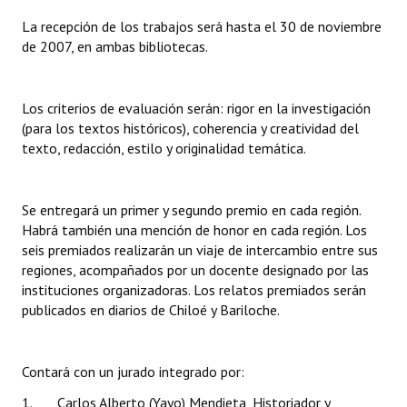
INSTITUCIONAL
La recepción de los trabajos será hasta el 30 de noviembre
de 2007, en ambas bibliotecas.
Antiguos Pobladores
Noticias Destacadas
Los criterios de evaluación serán: rigor en la investigación
(para los textos históricos), coherencia y creatividad del
Registros y Distinciones
texto, redacción, estilo y originalidad temática.
Datos Históricos
Premio al Mérito - Registro
Se entregará un primer y segundo premio en cada región.
Habrá también una mención de honor en cada región. Los
Audiencias Públicas - Registro
seis premiados realizarán un viaje de intercambio entre sus
regiones, acompañados por un docente designado por las
Mujeres que Dejaron Huellas - Registro
instituciones organizadoras. Los relatos premiados serán
publicados en diarios de Chiloé y Bariloche.
Periodistas Decanos - Registro
Ciudadano Ilustre - Registro
Contará con un jurado integrado por:
Banca del Vecino - Registro
1. Carlos Alberto (Yayo) Mendieta, Historiador y