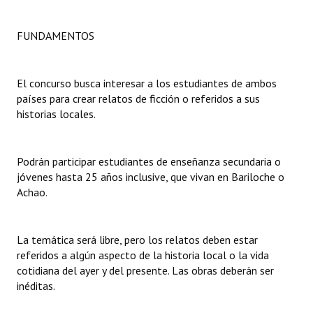
Dictámenes Asesoría Letrada
FUNDAMENTOS
Actas de Sesión
El concurso busca interesar a los estudiantes de ambos
Informes de Unidad Coordinadora
países para crear relatos de ficción o referidos a sus
historias locales.
Ejecución Presupuestaria
Actas de Audiencias Públicas
Podrán participar estudiantes de enseñanza secundaria o
NORMATIVA
jóvenes hasta 25 años inclusive, que vivan en Bariloche o
Achao.
Comunicaciones
Declaraciones
La temática será libre, pero los relatos deben estar
referidos a algún aspecto de la historia local o la vida
Resoluciones
cotidiana del ayer y del presente. Las obras deberán ser
inéditas.
Resoluciones de Presidencia