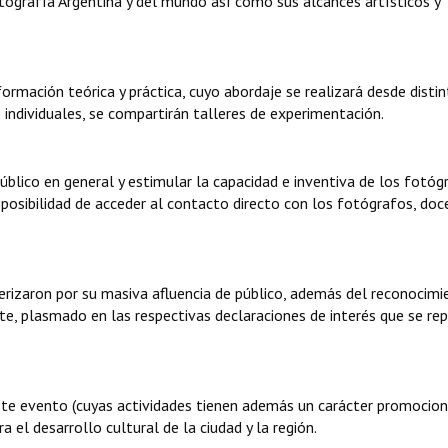
tografía Argentina y del mundo así como sus alcances artísticos y
ormación teórica y práctica, cuyo abordaje se realizará desde disti
individuales, se compartirán talleres de experimentación.
úblico en general y estimular la capacidad e inventiva de los fotóg
posibilidad de acceder al contacto directo con los fotógrafos, doc
terizaron por su masiva afluencia de público, además del reconocimi
nte, plasmado en las respectivas declaraciones de interés que se rep
ste evento (cuyas actividades tienen además un carácter promociona
el desarrollo cultural de la ciudad y la región.