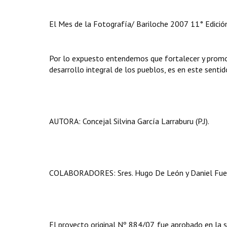
El Mes de la Fotografía/ Bariloche 2007 11° Edició
Por lo expuesto entendemos que fortalecer y promove
desarrollo integral de los pueblos, es en este senti
AUTORA: Concejal Silvina García Larraburu (P.J).
COLABORADORES: Sres. Hugo De León y Daniel Fue
El proyecto original Nº 884/07, fue aprobado en la 