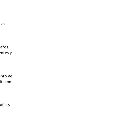
ntas
rafos,
entes y
ento de
itieron
l), lo