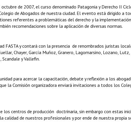
de octubre de 2007, el curso denominado Patagonia y Derecho II Cicl
Colegio de Abogados de nuestra ciudad. El evento está dirigido a to
estiones referentes a problemáticas del derecho y la implementació
bién recomendaciones sobre la aplicación de diversas normas.
idad FASTA y contará con la presencia de renombrados juristas local
Cuellar, Chayer, García Muñoz, Granero, Lagomarsino, Lozano, Lutz,
 Scandale y Vallefin.
idad para acercar la capacitación, debate y reflexión a los abogad
que la Comisión organizadora enviará invitaciones a todos los Cole
 los centros de producción doctrinaria, sin embargo con estas inici
a calidad de nuestros profesionales y por ende de nuestra propia s