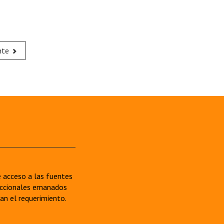
nte
re acceso a las fuentes
sdiccionales emanados
van el requerimiento.