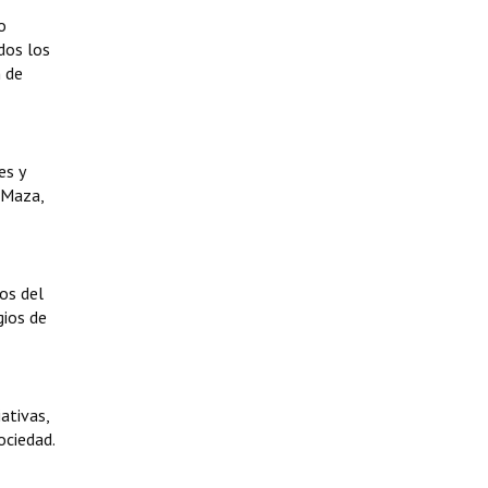
o
dos los
n de
es y
 Maza,
os del
gios de
ativas,
ociedad.