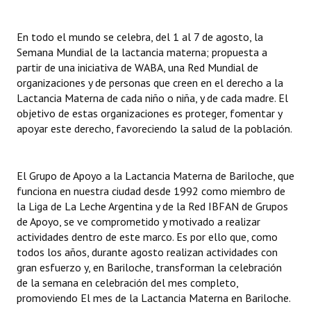
Dictámenes Asesoría Letrada
En todo el mundo se celebra, del 1 al 7 de agosto, la
Semana Mundial de la lactancia materna; propuesta a
Actas de Sesión
partir de una iniciativa de WABA, una Red Mundial de
organizaciones y de personas que creen en el derecho a la
Informes de Unidad Coordinadora
Lactancia Materna de cada niño o niña, y de cada madre. El
objetivo de estas organizaciones es proteger, fomentar y
Ejecución Presupuestaria
apoyar este derecho, favoreciendo la salud de la población.
Actas de Audiencias Públicas
NORMATIVA
El Grupo de Apoyo a la Lactancia Materna de Bariloche, que
funciona en nuestra ciudad desde 1992 como miembro de
Comunicaciones
la Liga de La Leche Argentina y de la Red IBFAN de Grupos
de Apoyo, se ve comprometido y motivado a realizar
Declaraciones
actividades dentro de este marco. Es por ello que, como
todos los años, durante agosto realizan actividades con
Resoluciones
gran esfuerzo y, en Bariloche, transforman la celebración
de la semana en celebración del mes completo,
Resoluciones de Presidencia
promoviendo El mes de la Lactancia Materna en Bariloche.