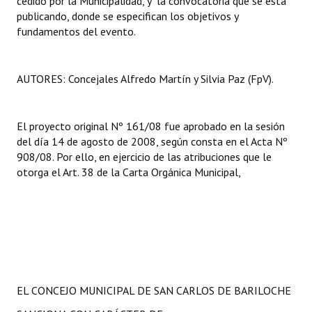
cedido por la Municipalidad, y la convocatoria que se está
Huéspedes de Honor - Registro
publicando, donde se especifican los objetivos y
fundamentos del evento.
Antiguos Pobladores - Registro
Reconocimientos - Registro
AUTORES: Concejales Alfredo Martín y Silvia Paz (FpV).
Bariloche, Municipio intercultural
El proyecto original Nº 161/08 fue aprobado en la sesión
Entrega de distinciones
del día 14 de agosto de 2008, según consta en el Acta Nº
908/08. Por ello, en ejercicio de las atribuciones que le
REFORMA DE LA CARTA ORGÁNICA
otorga el Art. 38 de la Carta Orgánica Municipal,
EL CONCEJO MUNICIPAL DE SAN CARLOS DE BARILOCHE