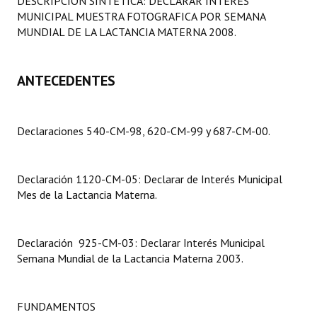
DESCRIPCION SINTETICA: DECLARAR INTERES
Programas
MUNICIPAL MUESTRA FOTOGRAFICA POR SEMANA
MUNDIAL DE LA LACTANCIA MATERNA 2008.
LEGISLACIÓN
ANTECEDENTES
Constitución Nacional
Constitución Provincial
Declaraciones 540-CM-98, 620-CM-99 y 687-CM-00.
Carta Orgánica 2007
Reglamento Interno
Declaración 1120-CM-05: Declarar de Interés Municipal
Mes de la Lactancia Materna.
Digesto
Organigrama
Declaración 925-CM-03: Declarar Interés Municipal
DOCUMENTOS
Semana Mundial de la Lactancia Materna 2003.
Informes de Gestión
FUNDAMENTOS
Proyectos Presentados