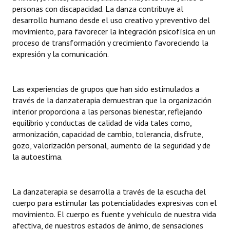
INSTITUCIONAL
personas con discapacidad. La danza contribuye al
desarrollo humano desde el uso creativo y preventivo del
Antiguos Pobladores
movimiento, para favorecer la integración psicofísica en un
proceso de transformación y crecimiento favoreciendo la
Noticias Destacadas
expresión y la comunicación.
Registros y Distinciones
Las experiencias de grupos que han sido estimulados a
Datos Históricos
través de la danzaterapia demuestran que la organización
interior proporciona a las personas bienestar, reflejando
Premio al Mérito - Registro
equilibrio y conductas de calidad de vida tales como,
armonización, capacidad de cambio, tolerancia, disfrute,
Audiencias Públicas - Registro
gozo, valorización personal, aumento de la seguridad y de
la autoestima.
Mujeres que Dejaron Huellas - Registro
Periodistas Decanos - Registro
La danzaterapia se desarrolla a través de la escucha del
Ciudadano Ilustre - Registro
cuerpo para estimular las potencialidades expresivas con el
movimiento. El cuerpo es fuente y vehículo de nuestra vida
Banca del Vecino - Registro
afectiva, de nuestros estados de ánimo, de sensaciones