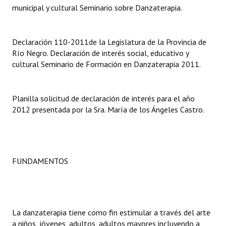
municipal y cultural Seminario sobre Danzaterapia.
Dictámenes Asesoría Letrada
Actas de Sesión
Declaración 110-2011de la Legislatura de la Provincia de
Río Negro. Declaración de interés social, educativo y
Informes de Unidad Coordinadora
cultural Seminario de Formación en Danzaterapia 2011.
Ejecución Presupuestaria
Planilla solicitud de declaración de interés para el año
Actas de Audiencias Públicas
2012 presentada por la Sra. María de los Ángeles Castro.
NORMATIVA
Comunicaciones
FUNDAMENTOS
Declaraciones
Resoluciones
Resoluciones de Presidencia
La danzaterapia tiene como fin estimular a través del arte
a niños, jóvenes, adultos, adultos mayores incluyendo a