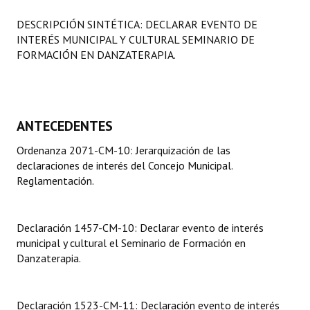
Programas
DESCRIPCIÓN SINTÉTICA: DECLARAR EVENTO DE
INTERÉS MUNICIPAL Y CULTURAL SEMINARIO DE
LEGISLACIÓN
FORMACIÓN EN DANZATERAPIA.
Constitución Nacional
Constitución Provincial
ANTECEDENTES
Carta Orgánica 2007
Ordenanza 2071-CM-10: Jerarquización de las
Reglamento Interno
declaraciones de interés del Concejo Municipal.
Reglamentación.
Digesto
Organigrama
Declaración 1457-CM-10: Declarar evento de interés
municipal y cultural el Seminario de Formación en
DOCUMENTOS
Danzaterapia.
Informes de Gestión
Declaración 1523-CM-11: Declaración evento de interés
Proyectos Presentados