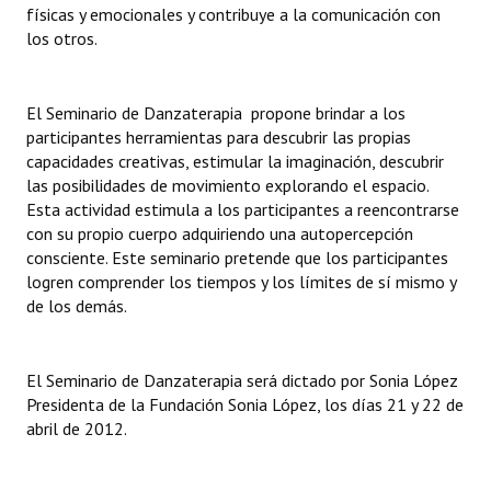
físicas y emocionales y contribuye a la comunicación con
Huéspedes de Honor - Registro
los otros.
Antiguos Pobladores - Registro
El Seminario de Danzaterapia propone brindar a los
Reconocimientos - Registro
participantes herramientas para descubrir las propias
Bariloche, Municipio intercultural
capacidades creativas, estimular la imaginación, descubrir
las posibilidades de movimiento explorando el espacio.
Entrega de distinciones
Esta actividad estimula a los participantes a reencontrarse
con su propio cuerpo adquiriendo una autopercepción
REFORMA DE LA CARTA ORGÁNICA
consciente. Este seminario pretende que los participantes
logren comprender los tiempos y los límites de sí mismo y
de los demás.
El Seminario de Danzaterapia será dictado por Sonia López
Presidenta de la Fundación Sonia López, los días 21 y 22 de
abril de 2012.