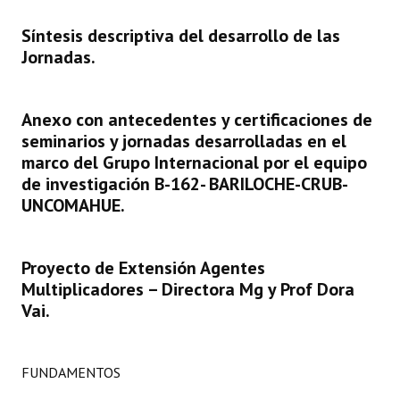
Síntesis descriptiva del desarrollo de las
Dictámenes Asesoría Letrada
Jornadas.
Actas de Sesión
Informes de Unidad Coordinadora
Anexo con antecedentes y certificaciones de
seminarios y jornadas desarrolladas en el
Ejecución Presupuestaria
marco del Grupo Internacional por el equipo
de investigación B-162- BARILOCHE-CRUB-
Actas de Audiencias Públicas
UNCOMAHUE.
NORMATIVA
Comunicaciones
Proyecto de Extensión Agentes
Multiplicadores – Directora Mg y Prof Dora
Declaraciones
Vai.
Resoluciones
FUNDAMENTOS
Resoluciones de Presidencia