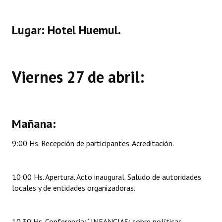
Huéspedes de Honor - Registro
Lugar: Hotel Huemul.
Antiguos Pobladores - Registro
Reconocimientos - Registro
Bariloche, Municipio intercultural
Viernes 27 de abril:
Entrega de distinciones
REFORMA DE LA CARTA ORGÁNICA
Mañana:
9:00 Hs. Recepción de participantes. Acreditación.
10:00 Hs. Apertura. Acto inaugural. Saludo de autoridades
locales y de entidades organizadoras.
10.30 Hs. Conferencia: “INFANCIAS: sobre políticas,