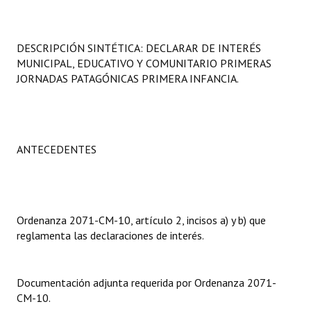
Programas
LEGISLACIÓN
DESCRIPCIÓN SINTÉTICA: DECLARAR DE INTERÉS
MUNICIPAL, EDUCATIVO Y COMUNITARIO PRIMERAS
Constitución Nacional
JORNADAS PATAGÓNICAS PRIMERA INFANCIA.
Constitución Provincial
Carta Orgánica 2007
ANTECEDENTES
Reglamento Interno
Digesto
Ordenanza 2071-CM-10, artículo 2, incisos a) y b) que
Organigrama
reglamenta las declaraciones de interés.
DOCUMENTOS
Documentación adjunta requerida por Ordenanza 2071-
Informes de Gestión
CM-10.
Proyectos Presentados