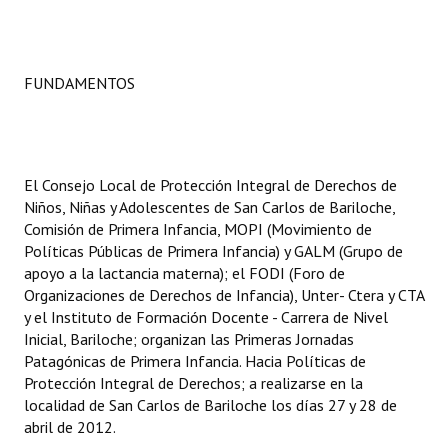
Dictámenes Asesoría Letrada
Actas de Sesión
FUNDAMENTOS
Informes de Unidad Coordinadora
Ejecución Presupuestaria
El Consejo Local de Protección Integral de Derechos de
Actas de Audiencias Públicas
Niños, Niñas y Adolescentes de San Carlos de Bariloche,
Comisión de Primera Infancia, MOPI (Movimiento de
NORMATIVA
Políticas Públicas de Primera Infancia) y GALM (Grupo de
apoyo a la lactancia materna); el FODI (Foro de
Organizaciones de Derechos de Infancia), Unter- Ctera y CTA
Comunicaciones
y el Instituto de Formación Docente - Carrera de Nivel
Declaraciones
Inicial, Bariloche; organizan las Primeras Jornadas
Patagónicas de Primera Infancia. Hacia Políticas de
Resoluciones
Protección Integral de Derechos; a realizarse en la
localidad de San Carlos de Bariloche los días 27 y 28 de
Resoluciones de Presidencia
abril de 2012.