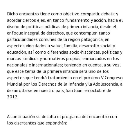
INSTITUCIONAL
Dicho encuentro tiene como objetivo compartir, debatir y
Antiguos Pobladores
acordar ciertos ejes, en tanto fundamento y acción, hacia el
diseño de políticas públicas de primera infancia, desde el
Noticias Destacadas
enfoque integral de derechos, que contemplen tanto
particularidades comunes de la región patagónica, en
Registros y Distinciones
aspectos vinculados a salud, familia, desarrollo social y
educación, así como diferencias socio-históricas, políticas y
Datos Históricos
marcos jurídicos y normativos propios, enmarcados en los
nacionales e internacionales; teniendo en cuenta, a su vez,
Premio al Mérito - Registro
que este tema de la primera infancia será uno de los
Audiencias Públicas - Registro
aspectos que tendrá tratamiento en el próximo V Congreso
Mundial por los Derechos de la Infancia y la Adolescencia, a
Mujeres que Dejaron Huellas - Registro
desarrollarse en nuestro país, San Juan, en octubre de
2012.
Periodistas Decanos - Registro
Ciudadano Ilustre - Registro
A continuación se detalla el programa del encuentro con
los disertantes que expondrán:
Banca del Vecino - Registro