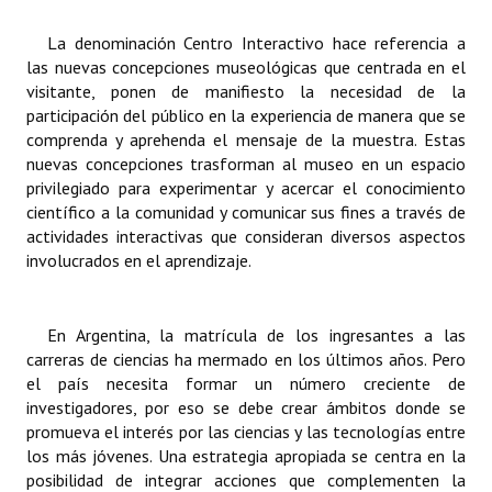
Huéspedes de Honor - Registro
La denominación Centro Interactivo hace referencia a
las nuevas concepciones museológicas que centrada en el
Antiguos Pobladores - Registro
visitante, ponen de manifiesto la necesidad de la
Reconocimientos - Registro
participación del público en la experiencia de manera que se
comprenda y aprehenda el mensaje de la muestra. Estas
Bariloche, Municipio intercultural
nuevas concepciones trasforman al museo en un espacio
privilegiado para experimentar y acercar el conocimiento
Entrega de distinciones
científico a la comunidad y comunicar sus fines a través de
actividades interactivas que consideran diversos aspectos
REFORMA DE LA CARTA ORGÁNICA
involucrados en el aprendizaje.
En Argentina, la matrícula de los ingresantes a las
carreras de ciencias ha mermado en los últimos años. Pero
el país necesita formar un número creciente de
investigadores, por eso se debe crear ámbitos donde se
promueva el interés por las ciencias y las tecnologías entre
los más jóvenes. Una estrategia apropiada se centra en la
posibilidad de integrar acciones que complementen la