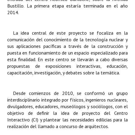
INSTITUCIONAL
Bustillo. La primera etapa estaría terminada en el año
2014.
Antiguos Pobladores
Noticias Destacadas
La idea central de este proyecto se focaliza en la
comunicación del conocimiento de la tecnología nuclear y
Registros y Distinciones
sus aplicaciones pacíficas a través de la construcción y
puesta en funcionamiento de un espacio especializado para
Datos Históricos
esta finalidad. En este centro se llevarán a cabo diversas
propuestas de exposiciones interactivas, educación,
Premio al Mérito - Registro
capacitación, investigación, y debates sobre la temática.
Audiencias Públicas - Registro
Mujeres que Dejaron Huellas - Registro
Desde comienzos de 2010, se conformó un grupo
interdisciplinario integrado por físicos, ingenieros nucleares,
Periodistas Decanos - Registro
divulgadores, educadores, museólogos y sociólogos, con el
objetivo de definir la idea de proyecto del Centro
Ciudadano Ilustre - Registro
Interactivo (CI) y plantear las necesidades edilicias para la
realización del llamado a concurso de arquitectos.
Banca del Vecino - Registro