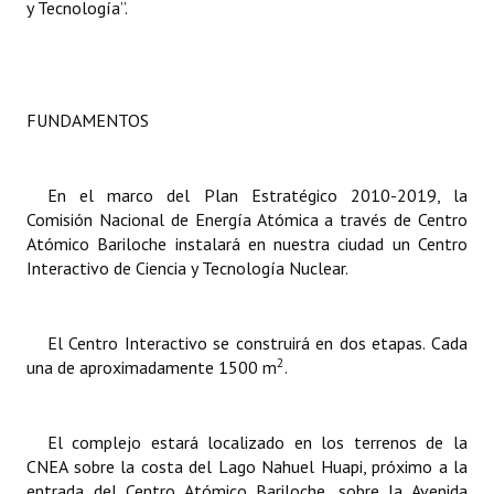
y Tecnología”.
Dictámenes Asesoría Letrada
Actas de Sesión
FUNDAMENTOS
Informes de Unidad Coordinadora
Ejecución Presupuestaria
En el marco del Plan Estratégico 2010-2019, la
Comisión Nacional de Energía Atómica a través de Centro
Actas de Audiencias Públicas
Atómico Bariloche instalará en nuestra ciudad un Centro
Interactivo de Ciencia y Tecnología Nuclear.
NORMATIVA
Comunicaciones
El Centro Interactivo se construirá en dos etapas. Cada
2
una de aproximadamente 1500 m
.
Declaraciones
Resoluciones
El complejo estará localizado en los terrenos de la
Resoluciones de Presidencia
CNEA sobre la costa del Lago Nahuel Huapi, próximo a la
entrada del Centro Atómico Bariloche, sobre la Avenida