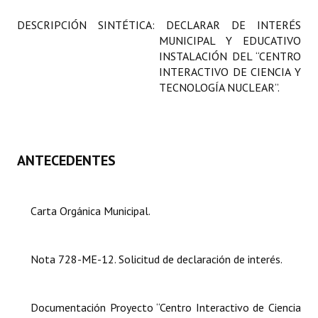
Programas
DESCRIPCIÓN SINTÉTICA: DECLARAR DE INTERÉS
MUNICIPAL Y EDUCATIVO
LEGISLACIÓN
INSTALACIÓN DEL “CENTRO
INTERACTIVO DE CIENCIA Y
Constitución Nacional
TECNOLOGÍA NUCLEAR”.
Constitución Provincial
Carta Orgánica 2007
ANTECEDENTES
Reglamento Interno
Digesto
Carta Orgánica Municipal.
Organigrama
DOCUMENTOS
Nota 728-ME-12. Solicitud de declaración de interés.
Informes de Gestión
Documentación Proyecto “Centro Interactivo de Ciencia
Proyectos Presentados