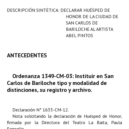
Programas
DESCRIPCIÓN SINTÉTICA: DECLARAR HUÉSPED DE
HONOR DE LA CIUDAD DE
LEGISLACIÓN
SAN CARLOS DE
BARILOCHE AL ARTISTA
Constitución Nacional
ABEL PINTOS
Constitución Provincial
ANTECEDENTES
Carta Orgánica 2007
Reglamento Interno
Ordenanza 1349-CM-03: Instituir en San
Digesto
Carlos de Bariloche tipo y modalidad de
distinciones, su registro y archivo.
Organigrama
DOCUMENTOS
Declaración N° 1633-CM-12.
Nota solicitando la declaración de Huésped de Honor,
Informes de Gestión
firmada por la Directora del Teatro La Baita, Paula
Fenoglio.
Proyectos Presentados