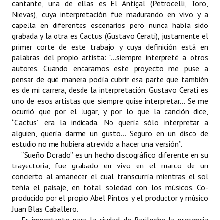
cantante, una de ellas es El Antigal (Petrocelli, Toro,
INSTITUCIONAL
Nievas), cuya interpretación fue madurando en vivo y a
capella en diferentes escenarios pero nunca había sido
Antiguos Pobladores
grabada y la otra es Cactus (Gustavo Cerati), justamente el
primer corte de este trabajo y cuya definición está en
Noticias Destacadas
palabras del propio artista: “…siempre interpreté a otros
autores. Cuando encaramos este proyecto me puse a
Registros y Distinciones
pensar de qué manera podía cubrir esa parte que también
es de mi carrera, desde la interpretación. Gustavo Cerati es
Datos Históricos
uno de esos artistas que siempre quise interpretar… Se me
Premio al Mérito - Registro
ocurrió que por el lugar, y por lo que la canción dice,
“Cactus” era la indicada. No quería sólo interpretar a
Audiencias Públicas - Registro
alguien, quería darme un gusto… Seguro en un disco de
estudio no me hubiera atrevido a hacer una versión”.
Mujeres que Dejaron Huellas - Registro
“Sueño Dorado” es un hecho discográfico diferente en su
trayectoria, fue grabado en vivo en el marco de un
Periodistas Decanos - Registro
concierto al amanecer el cual transcurría mientras el sol
teñía el paisaje, en total soledad con los músicos. Co-
Ciudadano Ilustre - Registro
producido por el propio Abel Pintos y el productor y músico
Juan Blas Caballero.
Banca del Vecino - Registro
Es importante para la ciudad de Bariloche la presencia