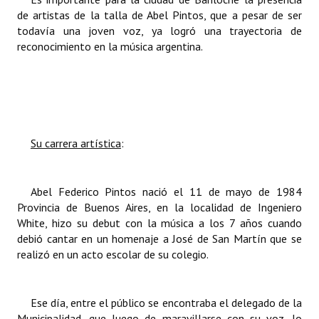
de artistas de la talla de Abel Pintos, que a pesar de ser
Huéspedes de Honor - Registro
todavía una joven voz, ya logró una trayectoria de
Antiguos Pobladores - Registro
reconocimiento en la música argentina.
Reconocimientos - Registro
Bariloche, Municipio intercultural
Entrega de distinciones
Su carrera artística
:
REFORMA DE LA CARTA ORGÁNICA
Abel Federico Pintos nació el 11 de mayo de 1984
Provincia de Buenos Aires, en la localidad de Ingeniero
White, hizo su debut con la música a los 7 años cuando
debió cantar en un homenaje a José de San Martín que se
realizó en un acto escolar de su colegio.
Ese día, entre el público se encontraba el delegado de la
Municipalidad, que luego de maravillarse con su voz, lo