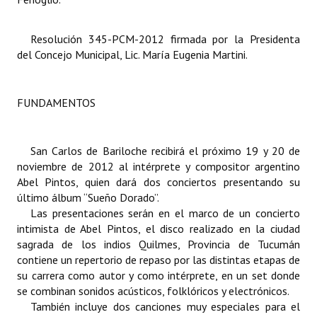
Dictámenes Asesoría Letrada
Resolución 345-PCM-2012 firmada por la Presidenta
del Concejo Municipal, Lic. María Eugenia Martini.
Actas de Sesión
Informes de Unidad Coordinadora
FUNDAMENTOS
Ejecución Presupuestaria
Actas de Audiencias Públicas
San Carlos de Bariloche recibirá el próximo 19 y 20 de
noviembre de 2012 al intérprete y compositor argentino
NORMATIVA
Abel Pintos, quien dará dos conciertos presentando su
último álbum “Sueño Dorado”.
Comunicaciones
Las presentaciones serán en el marco de un concierto
intimista de Abel Pintos, el disco realizado en la ciudad
Declaraciones
sagrada de los indios Quilmes, Provincia de Tucumán
contiene un repertorio de repaso por las distintas etapas de
Resoluciones
su carrera como autor y como intérprete, en un set donde
se combinan sonidos acústicos, folklóricos y electrónicos.
Resoluciones de Presidencia
También incluye dos canciones muy especiales para el