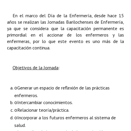
INSTITUCIONAL
En el marco del Día de la Enfermería, desde hace 15
Antiguos Pobladores
años se realizan las Jornadas Barilochenses de Enfermería,
ya que se considera que la capacitación permanente es
Noticias Destacadas
primordial en el accionar de los enfermeros y las
enfermeras, por lo que este evento es uno más de la
Registros y Distinciones
capacitación continua.
Datos Históricos
Premio al Mérito - Registro
Objetivos de la Jornada
:
Audiencias Públicas - Registro
Generar un espacio de reflexión de las prácticas
o
Mujeres que Dejaron Huellas - Registro
enfermeros.
Periodistas Decanos - Registro
Intercambiar conocimientos.
o
Relacionar teoría/práctica.
o
Ciudadano Ilustre - Registro
Incorporar a los futuros enfermeros al sistema de
o
Banca del Vecino - Registro
salud.