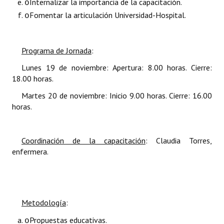
Internalizar la importancia de la capacitación.
o
Huéspedes de Honor - Registro
Fomentar la articulación Universidad-Hospital.
o
Antiguos Pobladores - Registro
Programa de Jornada
:
Reconocimientos - Registro
Lunes 19 de noviembre: Apertura: 8.00 horas. Cierre:
Bariloche, Municipio intercultural
18.00 horas.
Entrega de distinciones
Martes 20 de noviembre: Inicio 9.00 horas. Cierre: 16.00
horas.
REFORMA DE LA CARTA ORGÁNICA
Coordinación de la capacitación
: Claudia Torres,
enfermera.
Metodología
:
Propuestas educativas.
o