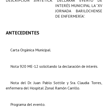
DESCRIPCIÓN SINTÉTICA: DECLARAR EVENTO DE
Programas
INTERÉS MUNICIPAL LA “XV
JORNADA BARILOCHENSE
LEGISLACIÓN
DE ENFERMERÍA”.
Constitución Nacional
ANTECEDENTES
Constitución Provincial
Carta Orgánica 2007
Carta Orgánica Municipal.
Reglamento Interno
Nota 920 ME-12 solicitando la declaración de interés.
Digesto
Organigrama
Nota del Dr. Juan Pablo Sottile y Sra. Claudia Torres,
DOCUMENTOS
enfermera del Hospital Zonal Ramón Carrillo.
Informes de Gestión
Programa del evento.
Proyectos Presentados