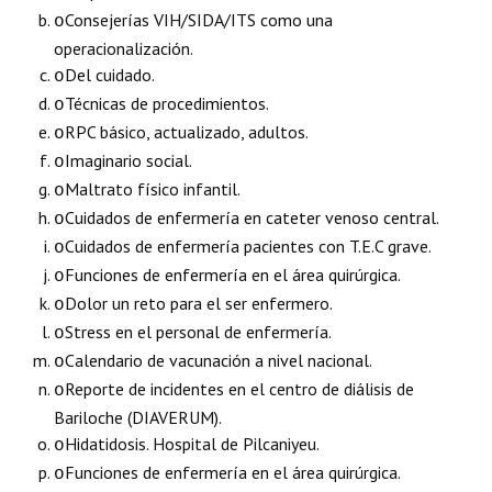
Consejerías VIH/SIDA/ITS como una
o
operacionalización.
Del cuidado.
o
Técnicas de procedimientos.
o
RPC básico, actualizado, adultos.
o
Imaginario social.
o
Maltrato físico infantil.
o
Cuidados de enfermería en cateter venoso central.
o
Cuidados de enfermería pacientes con T.E.C grave.
o
Funciones de enfermería en el área quirúrgica.
o
Dolor un reto para el ser enfermero.
o
Stress en el personal de enfermería.
o
Calendario de vacunación a nivel nacional.
o
Reporte de incidentes en el centro de diálisis de
o
Bariloche (DIAVERUM).
Hidatidosis. Hospital de Pilcaniyeu.
o
Funciones de enfermería en el área quirúrgica.
o