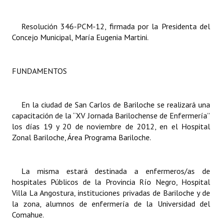
Dictámenes Asesoría Letrada
Resolución 346-PCM-12, firmada por la Presidenta del
Concejo Municipal, María Eugenia Martini.
Actas de Sesión
Informes de Unidad Coordinadora
FUNDAMENTOS
Ejecución Presupuestaria
Actas de Audiencias Públicas
En la ciudad de San Carlos de Bariloche se realizará una
capacitación de la “XV Jornada Barilochense de Enfermería”
NORMATIVA
los días 19 y 20 de noviembre de 2012, en el Hospital
Zonal Bariloche, Área Programa Bariloche.
Comunicaciones
Declaraciones
La misma estará destinada a enfermeros/as de
hospitales Públicos de la Provincia Río Negro, Hospital
Resoluciones
Villa La Angostura, instituciones privadas de Bariloche y de
la zona, alumnos de enfermería de la Universidad del
Resoluciones de Presidencia
Comahue.