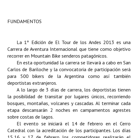
Dictámenes Asesoría Letrada
FUNDAMENTOS
Actas de Sesión
Informes de Unidad Coordinadora
La 1º Edición de El Tour de los Andes 2013 es una
Carrera de Aventura Internacional que tiene como objetivo
Ejecución Presupuestaria
recorrer en Mountain Bike senderos patagónicos.
En esta oportunidad la carrera se llevará a cabo en San
Actas de Audiencias Públicas
Carlos de Bariloche y la convocatoria de participación será
para 500 bikers de la Argentina como así también
NORMATIVA
deportistas extranjeros.
A lo largo de 3 días de carrera, los deportistas tienen
Comunicaciones
la posibilidad de transitar por lugares únicos, recorriendo
bosques, montañas, volcanes y cascadas. Al terminar cada
Declaraciones
etapa descansarán 2 noches en campamentos agrestes
Resoluciones
sobre costas de lagos.
El evento se iniciará el 14 de febrero en el Cerro
Resoluciones de Presidencia
Catedral con la acreditación de los participantes. Los días
15,16 y 17 de febrero los competidores realizarán el