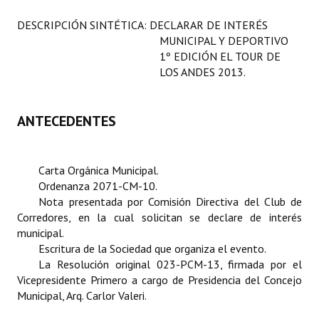
Programas
DESCRIPCIÓN SINTÉTICA: DECLARAR DE INTERÉS
MUNICIPAL Y DEPORTIVO
LEGISLACIÓN
1º EDICIÓN EL TOUR DE
LOS ANDES 2013.
Constitución Nacional
Constitución Provincial
ANTECEDENTES
Carta Orgánica 2007
Reglamento Interno
Carta Orgánica Municipal.
Ordenanza 2071-CM-10.
Digesto
Nota presentada por Comisión Directiva del Club de
Corredores, en la cual solicitan se declare de interés
Organigrama
municipal.
Escritura de la Sociedad que organiza el evento.
DOCUMENTOS
La Resolución
original 023-PCM-13, firmada por el
Vicepresidente Primero a cargo de Presidencia del Concejo
Informes de Gestión
Municipal, Arq. Carlor Valeri.
Proyectos Presentados