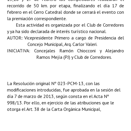
INSTITUCIONAL
recorrido de 50 km. por etapa, finalizando el día 17 de
febrero en el Cerro Catedral donde se cerrará el evento con
Antiguos Pobladores
la premiación correspondiente.
Esta actividad es organizada por el Club de Corredores
Noticias Destacadas
y ya ha sido declarada de interés turístico nacional.
AUTOR
:
Vicepresidente Primero a cargo de Presidencia del
Registros y Distinciones
Concejo Municipal, Arq. Carlor Valeri.
INICIATIVA: Concejales Ramón Chiocconi y Alejandro
Datos Históricos
Ramos Mejía (PJ) y Club de Corredores.
Premio al Mérito - Registro
Audiencias Públicas - Registro
La Resolución
original Nº 023-PCM-13, con las
Mujeres que Dejaron Huellas - Registro
modificaciones introducidas, fue aprobada en la sesión del
día 7 de marzo de 2013, según consta en el Acta Nº
Periodistas Decanos - Registro
998/13. Por ello, en ejercicio de las atribuciones que le
otorga el Art. 38 de la Carta Orgánica Municipal,
Ciudadano Ilustre - Registro
Banca del Vecino - Registro