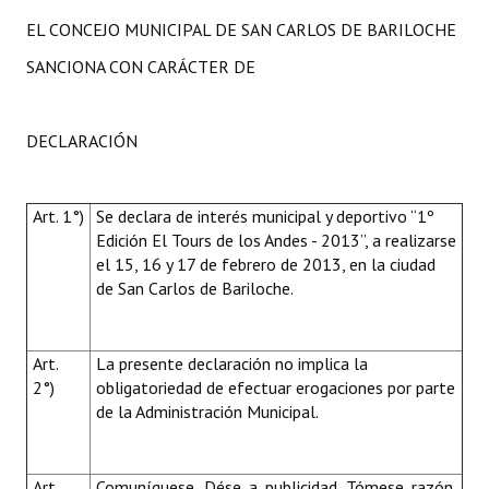
Huéspedes de Honor - Registro
EL CONCEJO MUNICIPAL DE SAN CARLOS DE BARILOCHE
SANCIONA CON CARÁCTER DE
Antiguos Pobladores - Registro
Reconocimientos - Registro
DECLARACIÓN
Bariloche, Municipio intercultural
Entrega de distinciones
Art. 1°)
Se declara de interés municipal y deportivo “1º
Edición El Tours de los Andes - 2013”, a realizarse
REFORMA DE LA CARTA ORGÁNICA
el 15, 16 y 17 de febrero de 2013, en la ciudad
de San Carlos de Bariloche.
Art.
La presente declaración no implica la
2°)
obligatoriedad de efectuar erogaciones por parte
de la Administración Municipal.
Art.
Comuníquese. Dése a publicidad. Tómese razón.