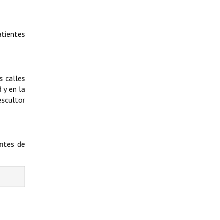
tientes
s calles
 y en la
escultor
entes de