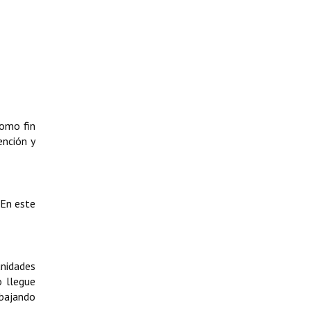
como fin
ención y
 En este
unidades
o llegue
abajando