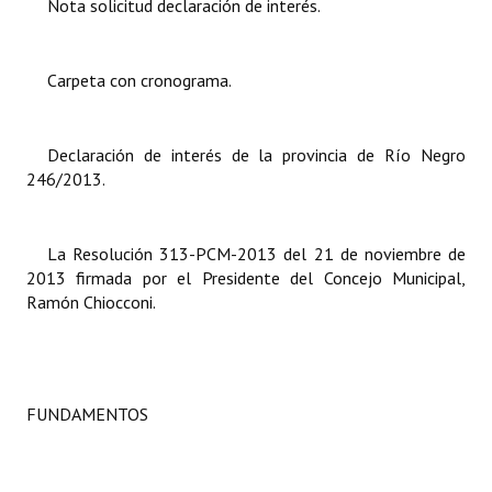
Nota solicitud declaración de interés.
Dictámenes Asesoría Letrada
Carpeta con cronograma.
Actas de Sesión
Informes de Unidad Coordinadora
Declaración de interés de la provincia de Río Negro
246/2013.
Ejecución Presupuestaria
Actas de Audiencias Públicas
La Resolución
313-PCM-2013 del 21 de noviembre de
NORMATIVA
2013 firmada por el Presidente del Concejo Municipal,
Ramón Chiocconi.
Comunicaciones
Declaraciones
FUNDAMENTOS
Resoluciones
Resoluciones de Presidencia