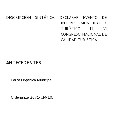
Programas
LEGISLACIÓN
DESCRIPCIÓN SINTÉTICA: DECLARAR EVENTO DE
INTERÉS MUNICIPAL Y
Constitución Nacional
TURÍSTICO EL
VI
CONGRESO NACIONAL DE
Constitución Provincial
CALIDAD TURÍSTICA.
Carta Orgánica 2007
Reglamento Interno
ANTECEDENTES
Digesto
Carta Orgánica Municipal.
Organigrama
DOCUMENTOS
Ordenanza 2071-CM-10.
Informes de Gestión
Proyectos Presentados