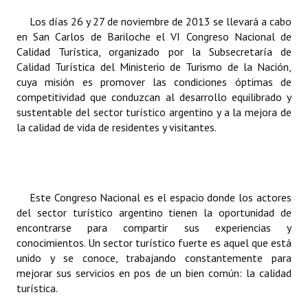
INSTITUCIONAL
Los días 26 y 27 de noviembre de 2013 se llevará a cabo
en San Carlos de Bariloche el VI Congreso Nacional de
Antiguos Pobladores
Calidad Turística, organizado por la Subsecretaría de
Calidad Turística del Ministerio de Turismo de la Nación,
Noticias Destacadas
cuya misión es promover las condiciones óptimas de
competitividad que conduzcan al desarrollo equilibrado y
Registros y Distinciones
sustentable del sector turístico argentino y a la mejora de
Datos Históricos
la calidad de vida de residentes y visitantes.
Premio al Mérito - Registro
Audiencias Públicas - Registro
Este Congreso Nacional es el espacio donde los actores
Mujeres que Dejaron Huellas - Registro
del sector turístico argentino tienen la oportunidad de
encontrarse para compartir sus experiencias y
Periodistas Decanos - Registro
conocimientos. Un sector turístico fuerte es aquel que está
unido y se conoce, trabajando constantemente para
Ciudadano Ilustre - Registro
mejorar sus servicios en pos de un bien común: la calidad
turística.
Banca del Vecino - Registro