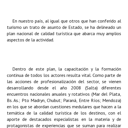
Huéspedes de Honor - Registro
Antiguos Pobladores - Registro
En nuestro país, al igual que otros que han conferido al
turismo un trato de asunto de Estado, se ha delineado un
Reconocimientos - Registro
plan nacional de calidad turística que abarca muy amplios
aspectos de la actividad.
Bariloche, Municipio intercultural
Entrega de distinciones
REFORMA DE LA CARTA ORGÁNICA
Dentro de este plan, la capacitación y la formación
continua de todos los actores resulta vital. Como parte de
las acciones de profesionalización del sector, se vienen
desarrollando desde el año 2008 (Salta) diferentes
encuentros nacionales anuales y rotativos (Mar del Plata,
Bs. As.; Pto Madryn, Chubut; Paraná, Entre Ríos; Mendoza)
en los que se abordan cuestiones medulares que hacen a la
temática de la calidad turística de los destinos, con el
aporte de destacados especialistas en la materia y de
protagonistas de experiencias que se suman para realizar