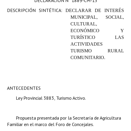
DECLARACIÓN
N° 1889-CM-15
Programas
DESCRIPCIÓN SINTÉTICA:
DECLARAR DE INTERÉS
MUNICIPAL, SOCIAL,
LEGISLACIÓN
CULTURAL,
ECONÓMICO Y
Constitución Nacional
TURÍSTICO LAS
ACTIVIDADES
Constitución Provincial
TURISMO RURAL
Carta Orgánica 2007
COMUNITARIO.
Reglamento Interno
Digesto
ANTECEDENTES
Organigrama
Ley Provincial 3883, Turismo Activo.
DOCUMENTOS
Propuesta presentada por la Secretaría de Agricultura
Informes de Gestión
Familiar en el marco del Foro de Concejales.
Proyectos Presentados