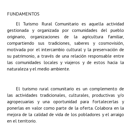
Dictámenes Asesoría Letrada
FUNDAMENTOS
El Turismo Rural Comunitario es aquella actividad
Actas de Sesión
gestionada y organizada por comunidades del pueblo
Informes de Unidad Coordinadora
originario, organizaciones de la agricultura familiar,
compartiendo sus tradiciones, saberes y cosmovisión,
Ejecución Presupuestaria
motivada por el intercambio cultural y la preservación de
su patrimonio, a través de una relación responsable entre
Actas de Audiencias Públicas
las comunidades locales y viajeros y de estos hacia la
naturaleza y el medio ambiente.
NORMATIVA
Comunicaciones
El turismo rural comunitario es un complemento de
las actividades tradicionales, culturales, productivas y/o
Declaraciones
agropecuarias y una oportunidad para fortalecerlas y
ponerlas en valor como parte de la oferta. Colabora en la
Resoluciones
mejora de la calidad de vida de los pobladores y el arraigo
en el territorio.
Resoluciones de Presidencia