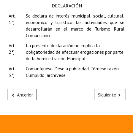
DECLARACIÓN
Huéspedes de Honor - Registro
Art.
Se declara de interés municipal, social, cultural,
Antiguos Pobladores - Registro
1°)
económico y turístico las actividades que se
desarrollarán en el marco de Turismo Rural
Reconocimientos - Registro
Comunitario.
Bariloche, Municipio intercultural
Art.
La presente declaración no implica la
2°)
obligatoriedad de efectuar erogaciones por parte
Entrega de distinciones
de la Administración Municipal.
REFORMA DE LA CARTA ORGÁNICA
Art.
Comuníquese. Dése a publicidad. Tómese razón.
3°)
Cumplido, archívese.
Anterior
Siguiente