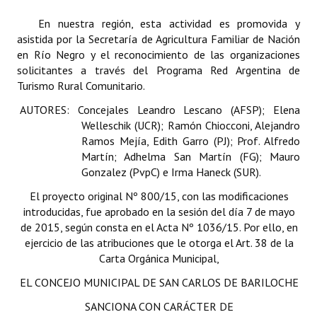
INSTITUCIONAL
En nuestra región, esta actividad es promovida y
asistida por la Secretaría de Agricultura Familiar de Nación
Antiguos Pobladores
en Río Negro y el reconocimiento de las organizaciones
solicitantes a través del Programa Red Argentina de
Noticias Destacadas
Turismo Rural Comunitario.
Registros y Distinciones
AUTORES: Concejales Leandro Lescano (AFSP); Elena
Welleschik (UCR); Ramón Chiocconi, Alejandro
Datos Históricos
Ramos Mejía, Edith Garro (PJ); Prof. Alfredo
Martín; Adhelma San Martín (FG); Mauro
Premio al Mérito - Registro
Gonzalez (PvpC) e Irma Haneck (SUR).
Audiencias Públicas - Registro
El proyecto original Nº 800/15, con las modificaciones
introducidas, fue aprobado en la sesión del día 7 de mayo
Mujeres que Dejaron Huellas - Registro
de 2015, según consta en el Acta Nº 1036/15. Por ello, en
ejercicio de las atribuciones que le otorga el Art. 38 de la
Periodistas Decanos - Registro
Carta Orgánica Municipal,
Ciudadano Ilustre - Registro
EL CONCEJO MUNICIPAL DE SAN CARLOS DE BARILOCHE
Banca del Vecino - Registro
SANCIONA CON CARÁCTER DE