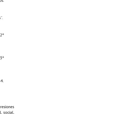
os.
”.
12º
13º
4.
presiones
, social,