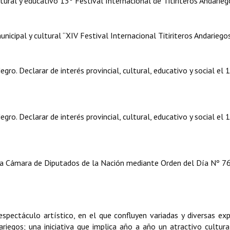
ural y educativo 13º Festival Internacional de Titiriteros Andarieg
cipal y cultural “XIV Festival Internacional Titiriteros Andariegos
ro. Declarar de interés provincial, cultural, educativo y social el 
ro. Declarar de interés provincial, cultural, educativo y social el 
la Cámara de Diputados de la Nación mediante Orden del Día Nº 76
spectáculo artístico, en el que confluyen variadas y diversas ex
dariegos; una iniciativa que implica año a año un atractivo cultural