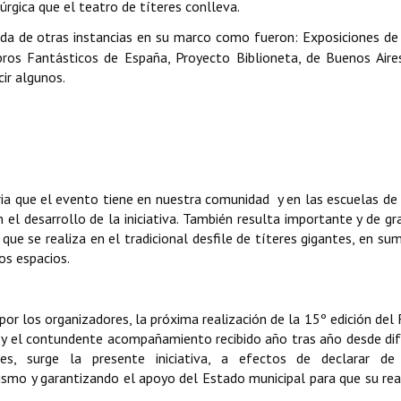
úrgica que el teatro de títeres conlleva.
ada de otras instancias en su marco como fueron: Exposiciones de
ibros Fantásticos de España, Proyecto Biblioneta, de Buenos Air
cir algunos.
e el evento tiene en nuestra comunidad y en las escuelas de 
 el desarrollo de la iniciativa. También resulta importante y de gr
, que se realiza en el tradicional desfile de títeres gigantes, en su
os espacios.
s organizadores, la próxima realización de la 15º edición del 
he y el contundente acompañamiento recibido año tras año desde di
les, surge la presente iniciativa, a efectos de declarar de 
smo y garantizando el apoyo del Estado municipal para que su rea