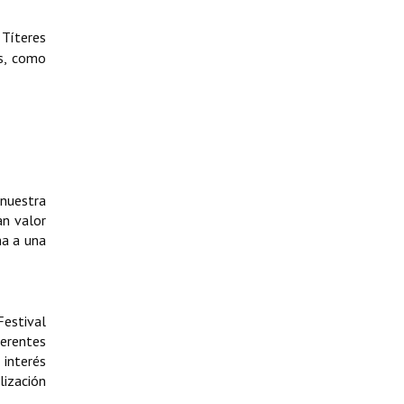
 Títeres
es, como
nuestra
an valor
ma a una
Festival
ferentes
interés
lización