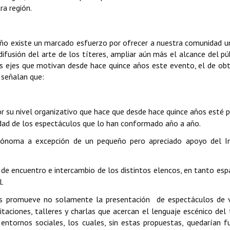
ra región.
año existe un marcado esfuerzo por ofrecer a nuestra comunidad 
ifusión del arte de los títeres, ampliar aún más el alcance del pú
os ejes que motivan desde hace quince años este evento, el de
obt
 señalan que:
por su nivel organizativo que hace que desde hace quince años esté 
alidad de los espectáculos que lo han conformado año a año.
tónoma a excepción de un pequeño pero apreciado apoyo del In
de encuentro e intercambio de los distintos elencos, en tanto esp
l.
os promueve no solamente la presentación de espectáculos de v
itaciones, talleres y charlas que acercan el lenguaje escénico del 
 entornos sociales, los cuales, sin estas propuestas, quedarían f