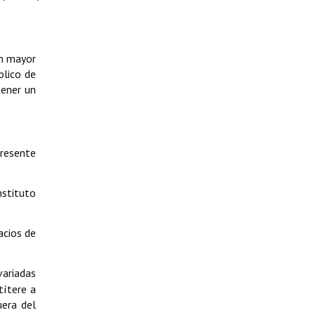
un mayor
blico de
ener un
presente
stituto
acios de
ariadas
títere a
uera del