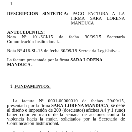
Programas
DESCRIPCION SINTETICA:
PAGO FACTURA A LA
FIRMA SARA LORENA
LEGISLACIÓN
MANDUCA
ANTECEDENTES:
Constitución Nacional
Nota Nº 101/SCI/15 de fecha 30/09/15 Secretaría
Comunicación Institucional.-
Constitución Provincial
Nota Nº 416-SL-15 de fecha 30/09/15 Secretaria Legislativa.-
Carta Orgánica 2007
La factura presentada por la firma
SARA
LORENA
MANDUCA
.-
Reglamento Interno
Digesto
FUNDAMENTOS:
Organigrama
La factura Nº 0001-00000010 de fechas 29/09/15,
se debe
presentada por la firma
SARA
LORENA MANDUCA
,
DOCUMENTOS
al diseño e impresión de 200 (doscientos) afiches A4 y 1 (uno)
baner color en marco de la semana de acciones contra la
violencia hacia la mujer, solicitados por la Secretaría de
Informes de Gestión
Comunicación Institucional.-
Proyectos Presentados