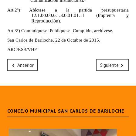
Comunicación Institucional.-
INSTITUCIONAL
Art.2º) Aféctese a la partida presupuestaria
12.1.00.00.6.1.3.0.01.01.11 (Imprenta y
Antiguos Pobladores
Reproducción).
Noticias Destacadas
Art.3º) Comuníquese. Publíquese. Cumplido, archívese.
San Carlos de Bariloche, 22 de Octubre de 2015.
Registros y Distinciones
ARC/RSB/VHF
Datos Históricos
Anterior
Siguiente
Premio al Mérito - Registro
Audiencias Públicas - Registro
Mujeres que Dejaron Huellas - Registro
Periodistas Decanos - Registro
CONCEJO MUNICIPAL SAN CARLOS DE BARILOCHE
Ciudadano Ilustre - Registro
Banca del Vecino - Registro