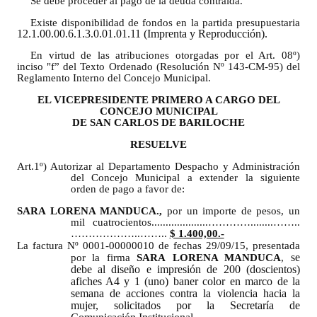
Se debe proceder al pago de la deuda contraída.
Existe disponibilidad de fondos en la partida presupuestaria
Dictámenes Asesoría Letrada
12.1.00.00.6.1.3.0.01.01.11 (Imprenta y Reproducción).
En virtud de las atribuciones otorgadas por el Art. 08º)
Actas de Sesión
inciso "f” del Texto Ordenado (Resolución Nº 143-CM-95) del
Reglamento Interno del Concejo Municipal.
Informes de Unidad Coordinadora
EL VICEPRESIDENTE PRIMERO A CARGO DEL
CONCEJO MUNICIPAL
Ejecución Presupuestaria
DE SAN CARLOS DE BARILOCHE
Actas de Audiencias Públicas
RESUELVE
Art.1º) Autorizar al Departamento Despacho y Administración
NORMATIVA
del Concejo Municipal a extender la siguiente
orden de pago a favor de:
Comunicaciones
SARA
LORENA MANDUCA.,
por un importe de pesos, un
mil cuatrocientos....................…………........……..
………………..……..
$ 1.400,00.-
Declaraciones
La factura Nº 0001-00000010 de fechas 29/09/15, presentada
se
por la firma
SARA
LORENA MANDUCA
,
Resoluciones
debe al diseño e impresión de 200 (doscientos)
afiches A4 y 1 (uno) baner color en marco de la
semana de acciones contra la violencia hacia la
Resoluciones de Presidencia
mujer, solicitados por la Secretaría de