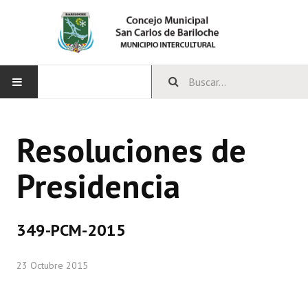
INICIO
Resoluciones de
CONCEJO
Presidencia
Bloques Políticos
Integrantes del Concejo
349-PCM-2015
Comisiones Permanentes
23 Octubre 2015
Comisiones Especiales
Concejales Mandato Cumplido