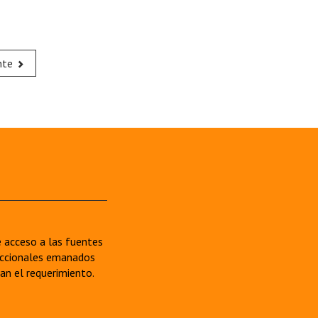
nte
re acceso a las fuentes
sdiccionales emanados
van el requerimiento.