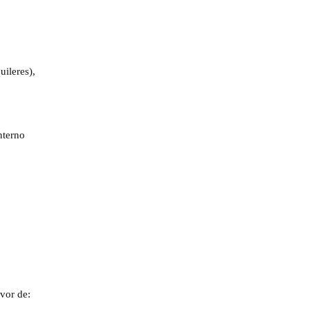
leres),
nterno
vor de: