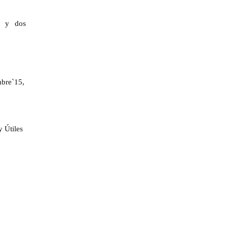
a y dos
mbre`15,
y Útiles