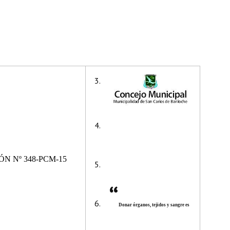
N Nº 348-PCM-15
“
Donar órganos, tejidos y sangre es