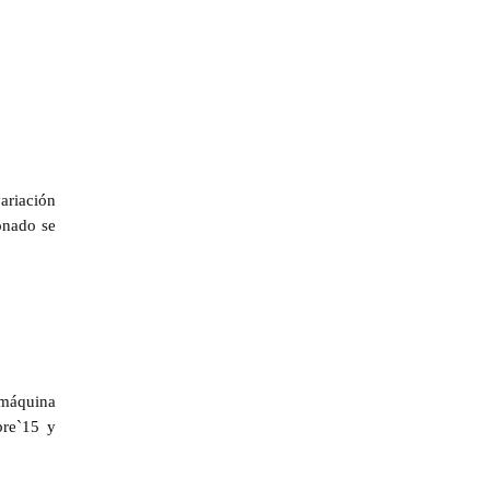
ariación
onado se
máquina
bre`15 y