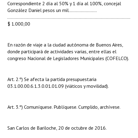
Correspondiente 2 día al 50% y 1 día al 100%, concejal
Huéspedes de Honor - Registro
González Daniel pesos un mil.......................
……..........................................................................................….
Antiguos Pobladores - Registro
$ 1.000,00
Reconocimientos - Registro
Bariloche, Municipio intercultural
En razón de viaje a la ciudad autónoma de Buenos Aires,
donde participará de actividades varias, entre ellas el
Entrega de distinciones
congreso Nacional de Legisladores Municipales (COFELCO).
REFORMA DE LA CARTA ORGÁNICA
Art. 2.º) Se afecta la partida presupuestaria
03.1.00.00.6.1.3.0.01.01.09 (viáticos y movilidad).
Art. 3.º) Comuníquese. Publíquese. Cumplido, archívese.
San Carlos de Bariloche, 20 de octubre de 2016.