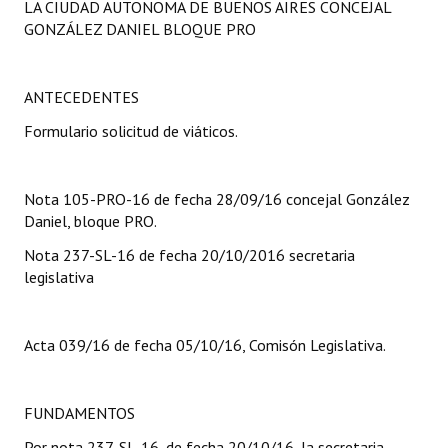
LA CIUDAD AUTONOMA DE BUENOS AIRES CONCEJAL
Programas
GONZÁLEZ DANIEL BLOQUE PRO
LEGISLACIÓN
ANTECEDENTES
Constitución Nacional
Formulario solicitud de viáticos.
Constitución Provincial
Carta Orgánica 2007
Nota 105-PRO-16 de fecha 28/09/16 concejal González
Daniel, bloque PRO.
Reglamento Interno
Nota 237-SL-16 de fecha 20/10/2016 secretaria
Digesto
legislativa
Organigrama
Acta 039/16 de fecha 05/10/16, Comisón Legislativa.
DOCUMENTOS
Informes de Gestión
FUNDAMENTOS
Por nota 237-SL-16, de fecha 20/10/16, la secretaria
Proyectos Presentados