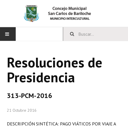
INICIO
Resoluciones de
CONCEJO
Presidencia
Bloques Políticos
Integrantes del Concejo
313-PCM-2016
Comisiones Permanentes
21 Octubre 2016
Comisiones Especiales
Concejales Mandato Cumplido
DESCRIPCIÓN SINTÉTICA: PAGO VIÁTICOS POR VIAJE A