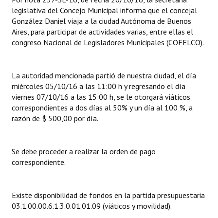
legislativa del Concejo Municipal informa que el concejal
Dictámenes Asesoría Letrada
González Daniel viaja a la ciudad Autónoma de Buenos
Aires, para participar de actividades varias, entre ellas el
Actas de Sesión
congreso Nacional de Legisladores Municipales (COFELCO).
Informes de Unidad Coordinadora
La autoridad mencionada partió de nuestra ciudad, el día
Ejecución Presupuestaria
miércoles 05/10/16 a las 11:00 h y regresando el día
viernes 07/10/16 a las 15:00 h, se le otorgará viáticos
Actas de Audiencias Públicas
correspondientes a dos días al 50% y un día al 100 %, a
razón de $ 500,00 por día.
NORMATIVA
Comunicaciones
Se debe proceder a realizar la orden de pago
correspondiente.
Declaraciones
Resoluciones
Existe disponibilidad de fondos en la partida presupuestaria
Resoluciones de Presidencia
03.1.00.00.6.1.3.0.01.01.09 (viáticos y movilidad).