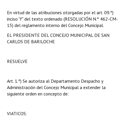
INSTITUCIONAL
En virtud de las atribuciones otorgadas por el art. 09.º)
Antiguos Pobladores
inciso "f" del texto ordenado (RESOLUCIÓN N.º 462-CM-
15) del reglamento interno del Concejo Municipal.
Noticias Destacadas
EL PRESIDENTE DEL CONCEJO MUNICIPAL DE SAN
Registros y Distinciones
CARLOS DE BARILOCHE
Datos Históricos
RESUELVE
Premio al Mérito - Registro
Audiencias Públicas - Registro
Art. 1.º) Se autoriza al Departamento Despacho y
Administración del Concejo Municipal a extender la
Mujeres que Dejaron Huellas - Registro
siguiente orden en concepto de:
Periodistas Decanos - Registro
Ciudadano Ilustre - Registro
VIATICOS:
Banca del Vecino - Registro