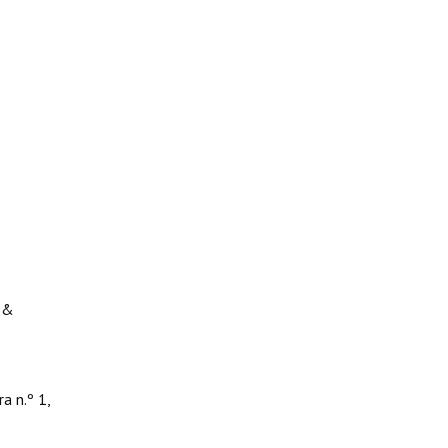
A &
 n.º 1,