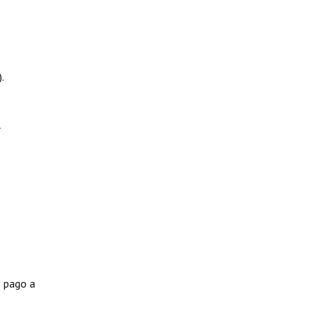
.
l
e pago a