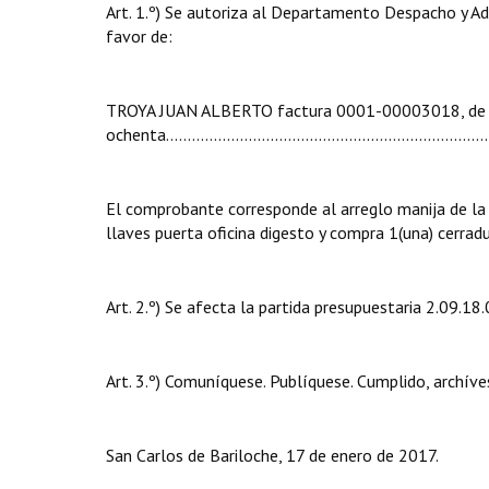
Art. 1.º) Se autoriza al Departamento Despacho y Ad
favor de:
TROYA JUAN ALBERTO factura 0001-00003018, de fec
ochenta.....................................................................
El comprobante corresponde al arreglo manija de la o
llaves puerta oficina digesto y compra 1(una) cerrad
Art. 2.º) Se afecta la partida presupuestaria 2.09.18.0
Art. 3.º) Comuníquese. Publíquese. Cumplido, archíve
San Carlos de Bariloche, 17 de enero de 2017.