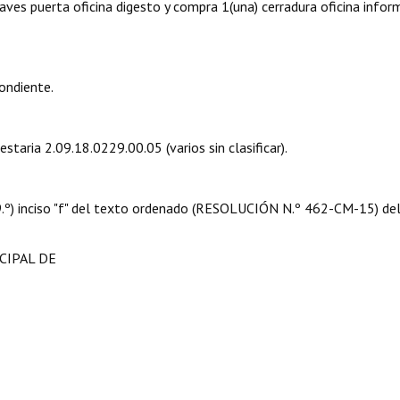
llaves puerta oficina digesto y compra 1(una) cerradura oficina infor
ondiente.
staria 2.09.18.0229.00.05 (varios sin clasificar).
 09.º) inciso "f" del texto ordenado (RESOLUCIÓN N.º 462-CM-15) de
CIPAL DE