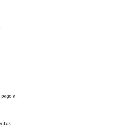
l
e pago a
entos