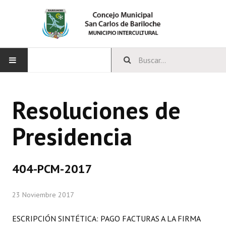
INICIO
Resoluciones de
CONCEJO
Presidencia
Bloques Políticos
Integrantes del Concejo
404-PCM-2017
Comisiones Permanentes
23 Noviembre 2017
Comisiones Especiales
Concejales Mandato Cumplido
ESCRIPCIÓN SINTÉTICA: PAGO FACTURAS A LA FIRMA