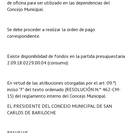
de oficina para ser utilizado en las dependencias del
Concejo Municipal.
Dictámenes Asesoría Letrada
Actas de Sesión
Se debe proceder a realizar la orden de pago
correspondiente.
Informes de Unidad Coordinadora
Ejecución Presupuestaria
Existe disponibilidad de fondos en la partida presupuestaria
Actas de Audiencias Públicas
2.09.18.0229.00.04 (consumo).
NORMATIVA
En virtud de las atribuciones otorgadas por el art. 09.º)
Comunicaciones
inciso "f" del texto ordenado (RESOLUCIÓN N.º 462-CM-
15) del reglamento interno del Concejo Municipal.
Declaraciones
EL PRESIDENTE DEL CONCEJO MUNICIPAL DE SAN
Resoluciones
CARLOS DE BARILOCHE
Resoluciones de Presidencia
RESUELVE