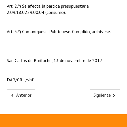
Art. 2.º) Se afecta la partida presupuestaria
Huéspedes de Honor - Registro
2.09.18.0229.00.04 (consumo).
Antiguos Pobladores - Registro
Reconocimientos - Registro
Art. 3.º) Comuníquese. Publíquese. Cumplido, archívese.
Bariloche, Municipio intercultural
Entrega de distinciones
San Carlos de Bariloche, 13 de noviembre de 2017.
REFORMA DE LA CARTA ORGÁNICA
DAB/CRH/vhf
Anterior
Siguiente