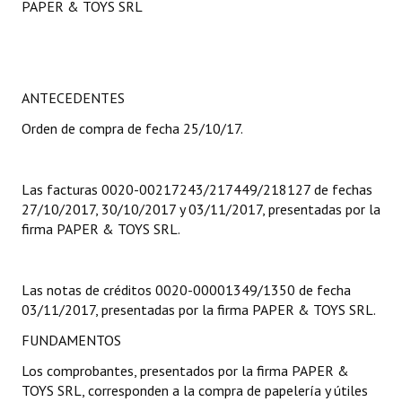
PAPER & TOYS SRL
Programas
LEGISLACIÓN
ANTECEDENTES
Constitución Nacional
Orden de compra de fecha 25/10/17.
Constitución Provincial
Carta Orgánica 2007
Las facturas 0020-00217243/217449/218127 de fechas
27/10/2017, 30/10/2017 y 03/11/2017, presentadas por la
Reglamento Interno
firma PAPER & TOYS SRL.
Digesto
Organigrama
Las notas de créditos 0020-00001349/1350 de fecha
03/11/2017, presentadas por la firma PAPER & TOYS SRL.
DOCUMENTOS
FUNDAMENTOS
Informes de Gestión
Los comprobantes, presentados por la firma PAPER &
TOYS SRL, corresponden a la compra de papelería y útiles
Proyectos Presentados