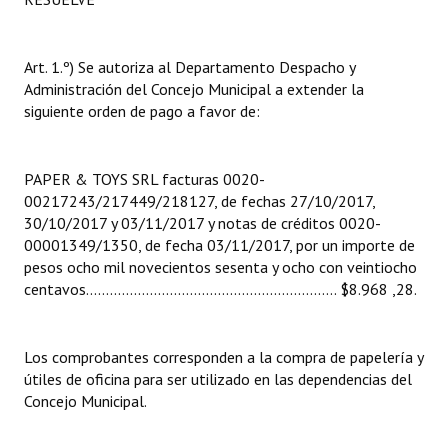
INSTITUCIONAL
Antiguos Pobladores
Art. 1.º) Se autoriza al Departamento Despacho y
Administración del Concejo Municipal a extender la
Noticias Destacadas
siguiente orden de pago a favor de:
Registros y Distinciones
PAPER & TOYS SRL facturas 0020-
Datos Históricos
00217243/217449/218127, de fechas 27/10/2017,
30/10/2017 y 03/11/2017 y notas de créditos 0020-
Premio al Mérito - Registro
00001349/1350, de fecha 03/11/2017, por un importe de
Audiencias Públicas - Registro
pesos ocho mil novecientos sesenta y ocho con veintiocho
centavos............................................................... $8.968 ,28.
Mujeres que Dejaron Huellas - Registro
Periodistas Decanos - Registro
Los comprobantes corresponden a la compra de papelería y
útiles de oficina para ser utilizado en las dependencias del
Ciudadano Ilustre - Registro
Concejo Municipal.
Banca del Vecino - Registro