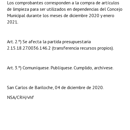
Los comprobantes corresponden a la compra de artículos
Huéspedes de Honor - Registro
de limpieza para ser utilizados en dependencias del Concejo
Municipal durante los meses de diciembre 2020 y enero
Antiguos Pobladores - Registro
2021.
Reconocimientos - Registro
Art. 2.º) Se afecta la partida presupuestaria
Bariloche, Municipio intercultural
2.15.18.27.0036.146.2 (transferencia recursos propios).
Entrega de distinciones
REFORMA DE LA CARTA ORGÁNICA
Art. 3.º) Comuníquese. Publíquese. Cumplido, archívese.
San Carlos de Bariloche, 04 de diciembre de 2020.
NSA/CRH/vhf