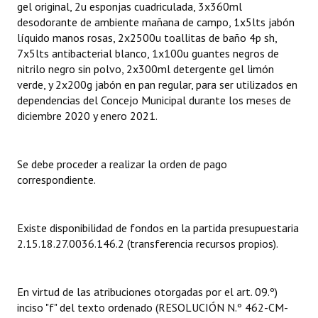
gel original, 2u esponjas cuadriculada, 3x360ml
desodorante de ambiente mañana de campo, 1x5lts jabón
Dictámenes Asesoría Letrada
líquido manos rosas, 2x2500u toallitas de baño 4p sh,
7x5lts antibacterial blanco, 1x100u guantes negros de
Actas de Sesión
nitrilo negro sin polvo, 2x300ml detergente gel limón
verde, y 2x200g jabón en pan regular, para ser utilizados en
Informes de Unidad Coordinadora
dependencias del Concejo Municipal durante los meses de
diciembre 2020 y enero 2021.
Ejecución Presupuestaria
Actas de Audiencias Públicas
Se debe proceder a realizar la orden de pago
NORMATIVA
correspondiente.
Comunicaciones
Existe disponibilidad de fondos en la partida presupuestaria
Declaraciones
2.15.18.27.0036.146.2 (transferencia recursos propios).
Resoluciones
En virtud de las atribuciones otorgadas por el art. 09.º)
Resoluciones de Presidencia
inciso "f" del texto ordenado (RESOLUCIÓN N.º 462-CM-