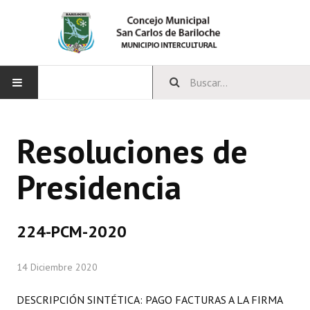
INICIO
Resoluciones de
CONCEJO
Presidencia
Bloques Políticos
Integrantes del Concejo
224-PCM-2020
Comisiones Permanentes
14 Diciembre 2020
Comisiones Especiales
Concejales Mandato Cumplido
DESCRIPCIÓN SINTÉTICA: PAGO FACTURAS A LA FIRMA