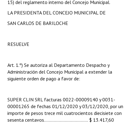
15) del reglamento interno del Concejo Municipal.
INSTITUCIONAL
LA PRESIDENTA DEL CONCEJO MUNICIPAL DE
Antiguos Pobladores
SAN CARLOS DE BARILOCHE
Noticias Destacadas
Registros y Distinciones
RESUELVE
Datos Históricos
Art. 1.º) Se autoriza al Departamento Despacho y
Premio al Mérito - Registro
Administración del Concejo Municipal a extender la
siguiente orden de pago a favor de:
Audiencias Públicas - Registro
Mujeres que Dejaron Huellas - Registro
SUPER CLIN SRL facturas 0022-00009140 y 0031-
00001265 de fechas 01/12/2020 y 03/12/2020, por un
Periodistas Decanos - Registro
importe de pesos trece mil cuatrocientos diecisiete con
Ciudadano Ilustre - Registro
sesenta centavos.................................... $ 13.417,60
Banca del Vecino - Registro