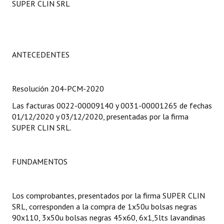
SUPER CLIN SRL
Programas
LEGISLACIÓN
ANTECEDENTES
Constitución Nacional
Constitución Provincial
Resolución 204-PCM-2020
Carta Orgánica 2007
Las facturas 0022-00009140 y 0031-00001265 de fechas
01/12/2020 y 03/12/2020, presentadas por la firma
Reglamento Interno
SUPER CLIN SRL.
Digesto
Organigrama
FUNDAMENTOS
DOCUMENTOS
Los comprobantes, presentados por la firma SUPER CLIN
Informes de Gestión
SRL, corresponden a la compra de 1x50u bolsas negras
90x110, 3x50u bolsas negras 45x60, 6x1,5lts lavandinas
Proyectos Presentados