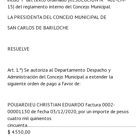
INSTITUCIONAL
15) del reglamento interno del Concejo Municipal.
LA PRESIDENTA DEL CONCEJO MUNICIPAL DE
Antiguos Pobladores
SAN CARLOS DE BARILOCHE
Noticias Destacadas
Registros y Distinciones
RESUELVE
Datos Históricos
Premio al Mérito - Registro
Art. 1.º) Se autoriza al Departamento Despacho y
Administración del Concejo Municipal a extender la
Audiencias Públicas - Registro
siguiente orden de pago a favor de:
Mujeres que Dejaron Huellas - Registro
POUJARDIEU CHRISTIAN EDUARDO factura 0002-
Periodistas Decanos - Registro
00001130 de fecha 03/12/2020, por un importe de pesos
cuatro mil quinientos
Ciudadano Ilustre - Registro
cincuenta........................................................................................
$ 4.550,00
Banca del Vecino - Registro