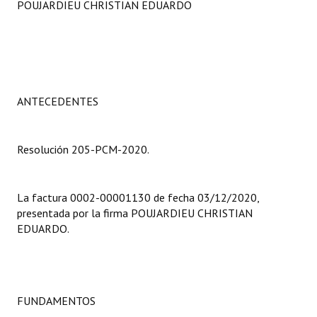
POUJARDIEU CHRISTIAN EDUARDO
Programas
LEGISLACIÓN
Constitución Nacional
ANTECEDENTES
Constitución Provincial
Carta Orgánica 2007
Resolución 205-PCM-2020.
Reglamento Interno
Digesto
La factura 0002-00001130 de fecha 03/12/2020,
presentada por la firma POUJARDIEU CHRISTIAN
Organigrama
EDUARDO.
DOCUMENTOS
Informes de Gestión
FUNDAMENTOS
Proyectos Presentados