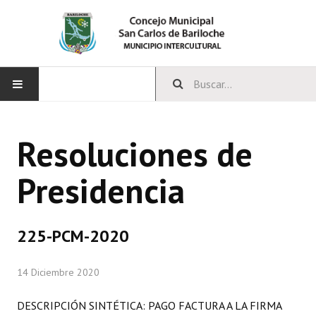
INICIO
Resoluciones de
CONCEJO
Presidencia
Bloques Políticos
Integrantes del Concejo
225-PCM-2020
Comisiones Permanentes
14 Diciembre 2020
Comisiones Especiales
Concejales Mandato Cumplido
DESCRIPCIÓN SINTÉTICA: PAGO FACTURA A LA FIRMA