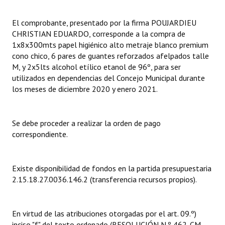
Dictámenes Asesoría Letrada
El comprobante, presentado por la firma POUJARDIEU
CHRISTIAN EDUARDO, corresponde a la compra de
Actas de Sesión
1x8x300mts papel higiénico alto metraje blanco premium
cono chico, 6 pares de guantes reforzados afelpados talle
Informes de Unidad Coordinadora
M, y 2x5lts alcohol etílico etanol de 96º, para ser
utilizados en dependencias del Concejo Municipal durante
Ejecución Presupuestaria
los meses de diciembre 2020 y enero 2021.
Actas de Audiencias Públicas
Se debe proceder a realizar la orden de pago
NORMATIVA
correspondiente.
Comunicaciones
Existe disponibilidad de fondos en la partida presupuestaria
Declaraciones
2.15.18.27.0036.146.2 (transferencia recursos propios).
Resoluciones
Resoluciones de Presidencia
En virtud de las atribuciones otorgadas por el art. 09.º)
inciso "f" del texto ordenado (RESOLUCIÓN N.º 462-CM-