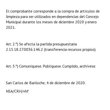
Huéspedes de Honor - Registro
El comprobante corresponde a la compra de artículos de
Antiguos Pobladores - Registro
limpieza para ser utilizados en dependencias del Concejo
Municipal durante los meses de diciembre 2020 y enero
Reconocimientos - Registro
2021.
Bariloche, Municipio intercultural
Art. 2.º) Se afecta la partida presupuestaria
Entrega de distinciones
2.15.18.27.0036.146.2 (transferencia recursos propios).
REFORMA DE LA CARTA ORGÁNICA
Art. 3.º) Comuníquese. Publíquese. Cumplido, archívese.
San Carlos de Bariloche, 4 de diciembre de 2020.
NSA/CRH/vhf