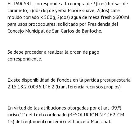
EL PAR SRL, corresponde a la compra de 3(tres) bolsas de
caramelo, 2(dos) kg de yerba Pipore suave, 2(dos) café
Dictámenes Asesoría Letrada
molido torrado x 500g, 2(dos) agua de mesa fresh x600ml,
para usos protocolares, solicitado por Presidencia del
Actas de Sesión
Concejo Municipal de San Carlos de Bariloche.
Informes de Unidad Coordinadora
Ejecución Presupuestaria
Se debe proceder a realizar la orden de pago
correspondiente.
Actas de Audiencias Públicas
NORMATIVA
Existe disponibilidad de fondos en la partida presupuestaria
2.15.18.27.0036.146.2 (transferencia recursos propios).
Comunicaciones
Declaraciones
En virtud de las atribuciones otorgadas por el art. 09.º)
inciso "f" del texto ordenado (RESOLUCIÓN N.º 462-CM-
Resoluciones
15) del reglamento interno del Concejo Municipal.
Resoluciones de Presidencia