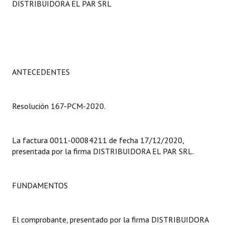
DISTRIBUIDORA EL PAR SRL
Programas
LEGISLACIÓN
Constitución Nacional
ANTECEDENTES
Constitución Provincial
Carta Orgánica 2007
Resolución 167-PCM-2020.
Reglamento Interno
Digesto
La factura 0011-00084211 de fecha 17/12/2020,
presentada por la firma DISTRIBUIDORA EL PAR SRL.
Organigrama
DOCUMENTOS
FUNDAMENTOS
Informes de Gestión
El comprobante, presentado por la firma DISTRIBUIDORA
Proyectos Presentados