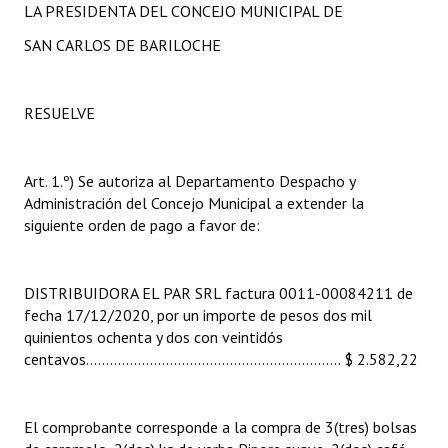
LA PRESIDENTA DEL CONCEJO MUNICIPAL DE
INSTITUCIONAL
SAN CARLOS DE BARILOCHE
Antiguos Pobladores
Noticias Destacadas
RESUELVE
Registros y Distinciones
Art. 1.º) Se autoriza al Departamento Despacho y
Datos Históricos
Administración del Concejo Municipal a extender la
Premio al Mérito - Registro
siguiente orden de pago a favor de:
Audiencias Públicas - Registro
DISTRIBUIDORA EL PAR SRL factura 0011-00084211 de
Mujeres que Dejaron Huellas - Registro
fecha 17/12/2020, por un importe de pesos dos mil
quinientos ochenta y dos con veintidós
Periodistas Decanos - Registro
centavos................................................................ $ 2.582,22
Ciudadano Ilustre - Registro
El comprobante corresponde a la compra de 3(tres) bolsas
Banca del Vecino - Registro