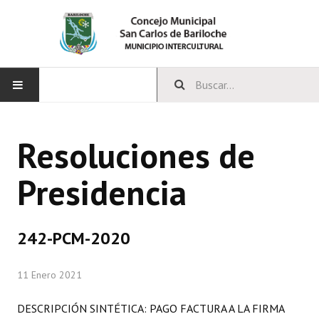
INICIO
Resoluciones de
CONCEJO
Presidencia
Bloques Políticos
Integrantes del Concejo
242-PCM-2020
Comisiones Permanentes
11 Enero 2021
Comisiones Especiales
Concejales Mandato Cumplido
DESCRIPCIÓN SINTÉTICA: PAGO FACTURA A LA FIRMA