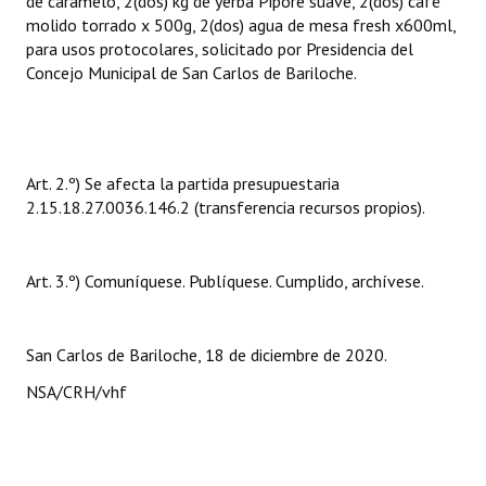
de caramelo, 2(dos) kg de yerba Pipore suave, 2(dos) café
Huéspedes de Honor - Registro
molido torrado x 500g, 2(dos) agua de mesa fresh x600ml,
para usos protocolares, solicitado por Presidencia del
Antiguos Pobladores - Registro
Concejo Municipal de San Carlos de Bariloche.
Reconocimientos - Registro
Bariloche, Municipio intercultural
Art. 2.º) Se afecta la partida presupuestaria
Entrega de distinciones
2.15.18.27.0036.146.2 (transferencia recursos propios).
REFORMA DE LA CARTA ORGÁNICA
Art. 3.º) Comuníquese. Publíquese. Cumplido, archívese.
San Carlos de Bariloche, 18 de diciembre de 2020.
NSA/CRH/vhf