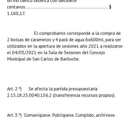
un mil ciento sesenta con diecisiete
Huéspedes de Honor - Registro
centavos....................................................................... $
1.160,17.
Antiguos Pobladores - Registro
Reconocimientos - Registro
El comprobante corresponde a la compra de
2 bolsas de caramelos y 4 pack de agua 6x600ml, para ser
Bariloche, Municipio intercultural
utilizados en la apertura de sesiones año 2021 a realizarse
el 04/03/2021 en la Sala de Sesiones del Concejo
Entrega de distinciones
Municipal de San Carlos de Bariloche.
REFORMA DE LA CARTA ORGÁNICA
Art. 2.º) Se afecta la partida presupuestaria
2.15.18.25.0040.156.2 (transferencia recursos propios).
Art. 3.º) Comuníquese. Publíquese. Cumplido, archívese.