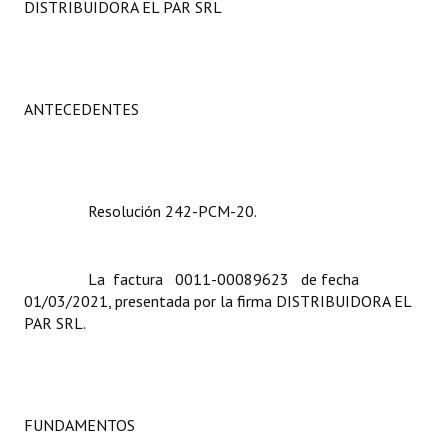
DISTRIBUIDORA EL PAR SRL
Programas
LEGISLACIÓN
ANTECEDENTES
Constitución Nacional
Constitución Provincial
Carta Orgánica 2007
Resolución 242-PCM-20.
Reglamento Interno
Digesto
La factura 0011-00089623 de fecha
01/03/2021, presentada por la firma DISTRIBUIDORA EL
Organigrama
PAR SRL.
DOCUMENTOS
Informes de Gestión
FUNDAMENTOS
Proyectos Presentados