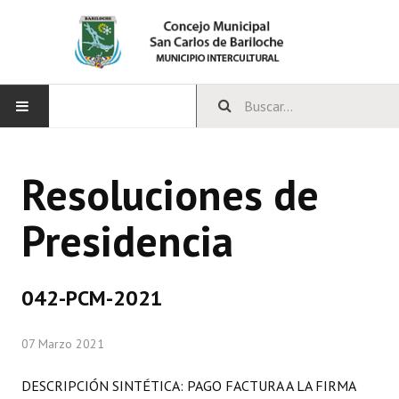
INICIO
Resoluciones de
CONCEJO
Presidencia
Bloques Políticos
Integrantes del Concejo
042-PCM-2021
Comisiones Permanentes
07 Marzo 2021
Comisiones Especiales
Concejales Mandato Cumplido
DESCRIPCIÓN SINTÉTICA: PAGO FACTURA A LA FIRMA