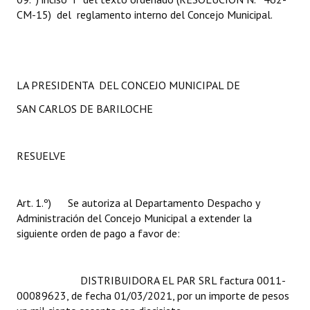
INSTITUCIONAL
CM-15) del reglamento interno del Concejo Municipal.
Antiguos Pobladores
Noticias Destacadas
LA PRESIDENTA DEL CONCEJO MUNICIPAL DE
Registros y Distinciones
SAN CARLOS DE BARILOCHE
Datos Históricos
Premio al Mérito - Registro
RESUELVE
Audiencias Públicas - Registro
Art. 1.º) Se autoriza al Departamento Despacho y
Mujeres que Dejaron Huellas - Registro
Administración del Concejo Municipal a extender la
siguiente orden de pago a favor de:
Periodistas Decanos - Registro
Ciudadano Ilustre - Registro
DISTRIBUIDORA EL PAR SRL factura 0011-
00089623, de fecha 01/03/2021, por un importe de pesos
Banca del Vecino - Registro