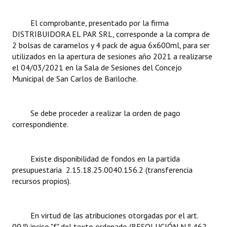
Dictámenes Asesoría Letrada
El comprobante, presentado por la firma
DISTRIBUIDORA EL PAR SRL, corresponde a la compra de
Actas de Sesión
2 bolsas de caramelos y 4 pack de agua 6x600ml, para ser
utilizados en la apertura de sesiones año 2021 a realizarse
Informes de Unidad Coordinadora
el 04/03/2021 en la Sala de Sesiones del Concejo
Municipal de San Carlos de Bariloche.
Ejecución Presupuestaria
Actas de Audiencias Públicas
Se debe proceder a realizar la orden de pago
correspondiente.
NORMATIVA
Comunicaciones
Existe disponibilidad de fondos en la partida
presupuestaria 2.15.18.25.0040.156.2 (transferencia
Declaraciones
recursos propios).
Resoluciones
Resoluciones de Presidencia
En virtud de las atribuciones otorgadas por el art.
09.º) inciso "f" del texto ordenado (RESOLUCIÓN N.º 462-