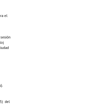
ra el
sesión
loj
ciudad
).
15) del