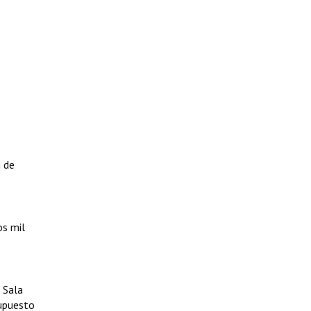
n de
s mil
 Sala
supuesto