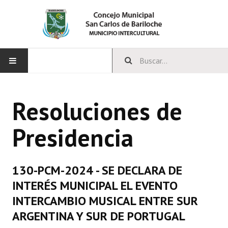
INICIO
Resoluciones de
CONCEJO
Presidencia
Bloques Políticos
Integrantes del Concejo
130-PCM-2024 - SE DECLARA DE
Comisiones Permanentes
INTERÉS MUNICIPAL EL EVENTO
Comisiones Especiales
INTERCAMBIO MUSICAL ENTRE SUR
ARGENTINA Y SUR DE PORTUGAL
Concejales Mandato Cumplido