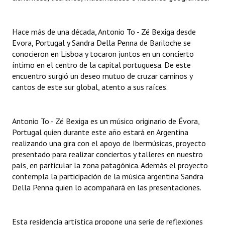
INSTITUCIONAL
Antiguos Pobladores
Hace más de una década, Antonio To - Zé Bexiga desde
Evora, Portugal y Sandra Della Penna de Bariloche se
Noticias Destacadas
conocieron en Lisboa y tocaron juntos en un concierto
íntimo en el centro de la capital portuguesa. De este
Registros y Distinciones
encuentro surgió un deseo mutuo de cruzar caminos y
cantos de este sur global, atento a sus raíces.
Datos Históricos
Premio al Mérito - Registro
Antonio To - Zé Bexiga es un músico originario de Évora,
Portugal quien durante este año estará en Argentina
Audiencias Públicas - Registro
realizando una gira con el apoyo de Ibermúsicas, proyecto
Mujeres que Dejaron Huellas - Registro
presentado para realizar conciertos y talleres en nuestro
país, en particular la zona patagónica. Además el proyecto
Periodistas Decanos - Registro
contempla la participación de la música argentina Sandra
Della Penna quien lo acompañará en las presentaciones.
Ciudadano Ilustre - Registro
Banca del Vecino - Registro
Esta residencia artística propone una serie de reflexiones