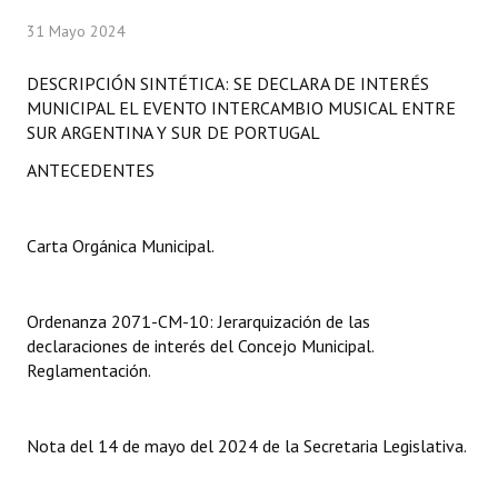
Programas
31 Mayo 2024
LEGISLACIÓN
DESCRIPCIÓN SINTÉTICA: SE DECLARA DE INTERÉS
MUNICIPAL EL EVENTO INTERCAMBIO MUSICAL ENTRE
Constitución Nacional
SUR ARGENTINA Y SUR DE PORTUGAL
ANTECEDENTES
Constitución Provincial
Carta Orgánica 2007
Carta Orgánica Municipal.
Reglamento Interno
Digesto
Ordenanza 2071-CM-10: Jerarquización de las
declaraciones de interés del Concejo Municipal.
Organigrama
Reglamentación.
DOCUMENTOS
Nota del 14 de mayo del 2024 de la Secretaria Legislativa.
Informes de Gestión
Proyectos Presentados