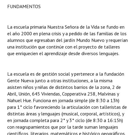
FUNDAMENTOS
Dictámenes Asesoría Letrada
Actas de Sesión
La escuela primaria Nuestra Señora de la Vida se fundo en
el año 2000 en plena crisis y a pedido de las familias de los
Informes de Unidad Coordinadora
alumnos que egresaban del jardín Mundo Nuevo y requerían
una institución que continúe con el proyecto de talleres
Ejecución Presupuestaria
que enriquecien el aprendizaje desde diversos lenguajes.
Actas de Audiencias Públicas
La escuela es de gestión social y pertenece a la fundación
NORMATIVA
Gente Nueva junto a otras instituciones, a la misma
asisten niños y niñas de distintos barrios de la zona, 2 de
Comunicaciones
Abril, Unión, 645 Viviendas, Copperativa 258, Malvinas y
Nahuel Hue. Funciona en jornada simple (de 8:30 a 13h)
Declaraciones
para 1° ciclo favoreciendo la articulación con talleristas de
distintas áreas y lenguajes (musical, corporal, artísticos), y
Resoluciones
en jornada completa para 2° y 3° ciclo (de 8:30 a 16:15h)
Resoluciones de Presidencia
con reagrupamientos que por la tarde suman lenguajes
científicos, literarios, matemáticos e histórico geográficos.