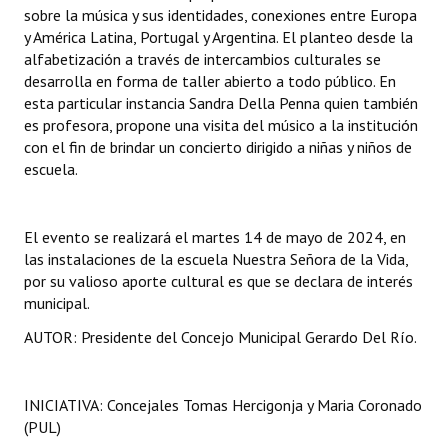
sobre la música y sus identidades, conexiones entre Europa
Huéspedes de Honor - Registro
y América Latina, Portugal y Argentina. El planteo desde la
alfabetización a través de intercambios culturales se
Antiguos Pobladores - Registro
desarrolla en forma de taller abierto a todo público. En
esta particular instancia Sandra Della Penna quien también
Reconocimientos - Registro
es profesora, propone una visita del músico a la institución
Bariloche, Municipio intercultural
con el fin de brindar un concierto dirigido a niñas y niños de
escuela.
Entrega de distinciones
REFORMA DE LA CARTA ORGÁNICA
El evento se realizará el martes 14 de mayo de 2024, en
las instalaciones de la escuela Nuestra Señora de la Vida,
por su valioso aporte cultural es que se declara de interés
municipal.
AUTOR: Presidente del Concejo Municipal Gerardo Del Río.
INICIATIVA: Concejales Tomas Hercigonja y Maria Coronado
(PUL)