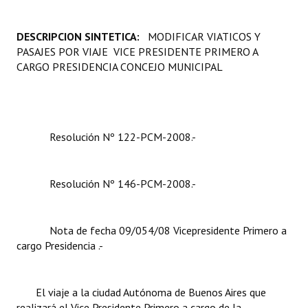
Programas
DESCRIPCION SINTETICA:
MODIFICAR VIATICOS Y
LEGISLACIÓN
PASAJES POR VIAJE VICE PRESIDENTE PRIMERO A
CARGO PRESIDENCIA CONCEJO MUNICIPAL
Constitución Nacional
Constitución Provincial
Carta Orgánica 2007
Resolución Nº 122-PCM-2008.-
Reglamento Interno
Resolución Nº 146-PCM-2008.-
Digesto
Organigrama
Nota de fecha 09/054/08 Vicepresidente Primero a
cargo Presidencia .-
DOCUMENTOS
Informes de Gestión
El viaje a la ciudad Autónoma de Buenos Aires que
realizará el Vice Presidente Primero a cargo de la
Proyectos Presentados