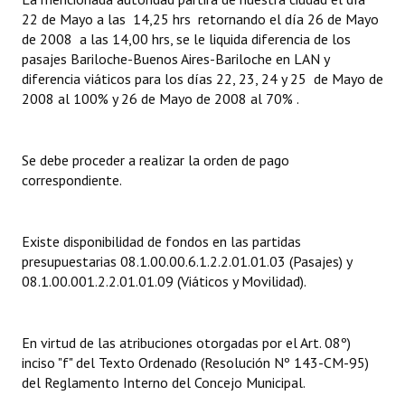
INSTITUCIONAL
22 de Mayo a las 14,25 hrs retornando el día 26 de Mayo
de 2008 a las 14,00 hrs, se le liquida diferencia de los
Antiguos Pobladores
pasajes Bariloche-Buenos Aires-Bariloche en LAN y
diferencia viáticos para los días 22, 23, 24 y 25 de Mayo de
Noticias Destacadas
2008 al 100% y 26 de Mayo de 2008 al 70% .
Registros y Distinciones
Se debe proceder a realizar la orden de pago
Datos Históricos
correspondiente.
Premio al Mérito - Registro
Audiencias Públicas - Registro
Existe disponibilidad de fondos en las partidas
presupuestarias 08.1.00.00.6.1.2.2.01.01.03 (Pasajes) y
Mujeres que Dejaron Huellas - Registro
08.1.00.001.2.2.01.01.09 (Viáticos y Movilidad).
Periodistas Decanos - Registro
En virtud de las atribuciones otorgadas por el Art. 08º)
Ciudadano Ilustre - Registro
inciso "f" del Texto Ordenado (Resolución Nº 143-CM-95)
del Reglamento Interno del Concejo Municipal.
Banca del Vecino - Registro