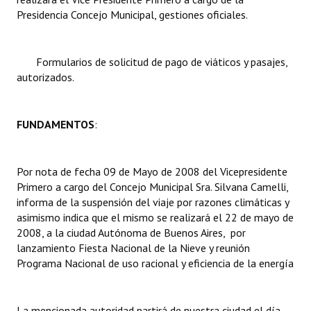
Presidencia Concejo Municipal, gestiones oficiales.
Dictámenes Asesoría Letrada
Actas de Sesión
Formularios de solicitud de pago de viáticos y pasajes,
autorizados.
Informes de Unidad Coordinadora
Ejecución Presupuestaria
FUNDAMENTOS
:
Actas de Audiencias Públicas
Por nota de fecha 09 de Mayo de 2008 del Vicepresidente
NORMATIVA
Primero a cargo del Concejo Municipal Sra. Silvana Camelli,
informa de la suspensión del viaje por razones climáticas y
Comunicaciones
asimismo indica que el mismo se realizará el 22 de mayo de
2008, a la ciudad Autónoma de Buenos Aires, por
Declaraciones
lanzamiento Fiesta Nacional de la Nieve y reunión
Resoluciones
Programa Nacional de uso racional y eficiencia de la energía
Resoluciones de Presidencia
La mencionada autoridad partirá de nuestra ciudad el día