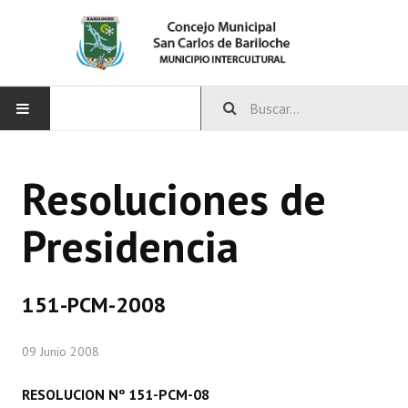
INICIO
Resoluciones de
CONCEJO
Presidencia
Bloques Políticos
Integrantes del Concejo
151-PCM-2008
Comisiones Permanentes
09 Junio 2008
Comisiones Especiales
Concejales Mandato Cumplido
RESOLUCION Nº 151-PCM-08