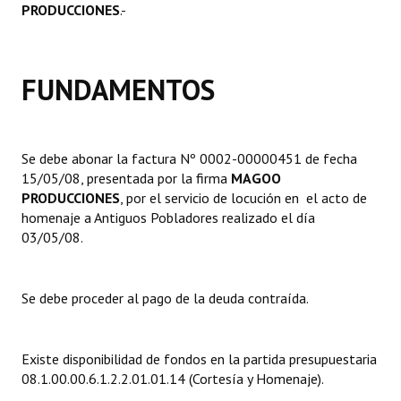
PRODUCCIONES
.-
Dictámenes Asesoría Letrada
Actas de Sesión
FUNDAMENTOS
Informes de Unidad Coordinadora
Ejecución Presupuestaria
Se debe abonar la factura Nº 0002-00000451 de fecha
15/05/08, presentada por la firma
MAGOO
Actas de Audiencias Públicas
PRODUCCIONES
, por el servicio de locución en el acto de
homenaje a Antiguos Pobladores realizado el día
NORMATIVA
03/05/08.
Comunicaciones
Se debe proceder al pago de la deuda contraída.
Declaraciones
Resoluciones
Existe disponibilidad de fondos en la partida presupuestaria
Resoluciones de Presidencia
08.1.00.00.6.1.2.2.01.01.14 (Cortesía y Homenaje).