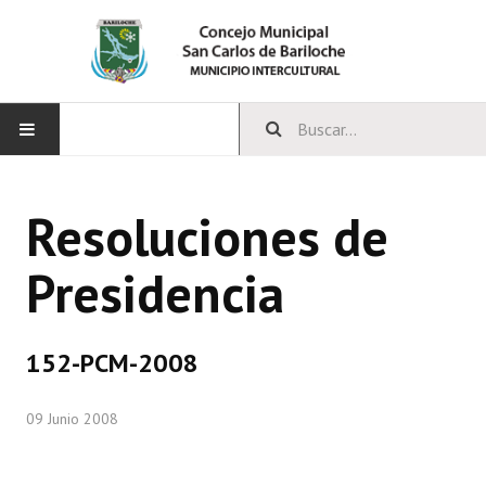
INICIO
Resoluciones de
CONCEJO
Presidencia
Bloques Políticos
Integrantes del Concejo
152-PCM-2008
Comisiones Permanentes
09 Junio 2008
Comisiones Especiales
Concejales Mandato Cumplido