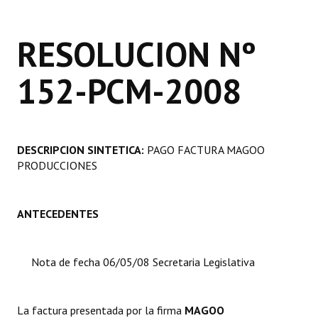
Programas
RESOLUCION Nº
LEGISLACIÓN
152-PCM-2008
Constitución Nacional
Constitución Provincial
Carta Orgánica 2007
DESCRIPCION SINTETICA:
PAGO FACTURA MAGOO
PRODUCCIONES
Reglamento Interno
Digesto
ANTECEDENTES
Organigrama
DOCUMENTOS
Nota de fecha 06/05/08 Secretaria Legislativa
Informes de Gestión
La factura presentada por la firma
MAGOO
Proyectos Presentados