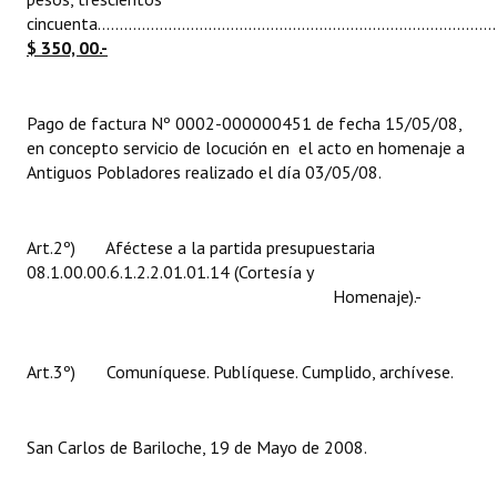
cincuenta...........................................................................................
Huéspedes de Honor - Registro
$ 350, 00.-
Antiguos Pobladores - Registro
Reconocimientos - Registro
Pago de factura Nº 0002-000000451 de fecha 15/05/08,
en concepto servicio de locución en el acto en homenaje a
Bariloche, Municipio intercultural
Antiguos Pobladores realizado el día 03/05/08.
Entrega de distinciones
Art.2º) Aféctese a la partida presupuestaria
REFORMA DE LA CARTA ORGÁNICA
08.1.00.00.6.1.2.2.01.01.14 (Cortesía y
Homenaje).-
Art.3º) Comuníquese. Publíquese. Cumplido, archívese.
San Carlos de Bariloche, 19 de Mayo de 2008.