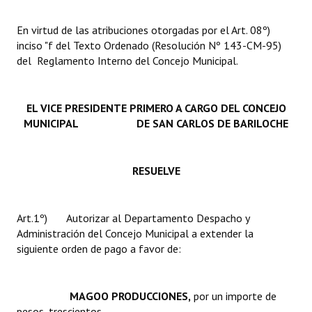
INSTITUCIONAL
En virtud de las atribuciones otorgadas por el Art. 08º)
Antiguos Pobladores
inciso "f del Texto Ordenado (Resolución Nº 143-CM-95)
del Reglamento Interno del Concejo Municipal.
Noticias Destacadas
Registros y Distinciones
EL VICE PRESIDENTE PRIMERO A CARGO DEL CONCEJO
MUNICIPAL DE SAN CARLOS DE BARILOCHE
Datos Históricos
Premio al Mérito - Registro
RESUELVE
Audiencias Públicas - Registro
Mujeres que Dejaron Huellas - Registro
Art.1º) Autorizar al Departamento Despacho y
Administración del Concejo Municipal a extender la
Periodistas Decanos - Registro
siguiente orden de pago a favor de:
Ciudadano Ilustre - Registro
MAGOO PRODUCCIONES,
por un importe de
Banca del Vecino - Registro
pesos, trescientos