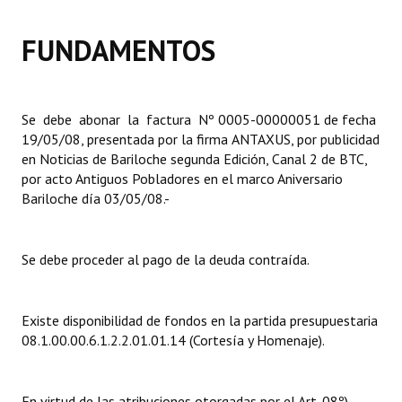
Dictámenes Asesoría Letrada
FUNDAMENTOS
Actas de Sesión
Informes de Unidad Coordinadora
Se debe abonar la factura Nº 0005-00000051 de fecha
19/05/08, presentada por la firma ANTAXUS, por publicidad
Ejecución Presupuestaria
en Noticias de Bariloche segunda Edición, Canal 2 de BTC,
por acto Antiguos Pobladores en el marco Aniversario
Actas de Audiencias Públicas
Bariloche día 03/05/08.-
NORMATIVA
Se debe proceder al pago de la deuda contraída.
Comunicaciones
Declaraciones
Existe disponibilidad de fondos en la partida presupuestaria
Resoluciones
08.1.00.00.6.1.2.2.01.01.14 (Cortesía y Homenaje).
Resoluciones de Presidencia
En virtud de las atribuciones otorgadas por el Art. 08º)