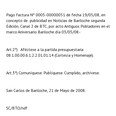
Huéspedes de Honor - Registro
Pago factura Nº 0005-00000051 de fecha 19/05/08, en
Antiguos Pobladores - Registro
concepto de publicidad en Noticias de Bariloche segunda
Edición, Canal 2 de BTC, por acto Antiguos Pobladores en el
Reconocimientos - Registro
marco Aniversario Bariloche día 03/05/08.-
Bariloche, Municipio intercultural
Entrega de distinciones
Art.2º) Aféctese a la partida presupuestaria
08.1.00.00.6.1.2.2.01.01.14 (Cortesía y Homenaje).
REFORMA DE LA CARTA ORGÁNICA
Art.3º) Comuníquese. Publíquese. Cumplido, archívese.
San Carlos de Bariloche, 21 de Mayo de 2008.
SC/BTO/ndf.