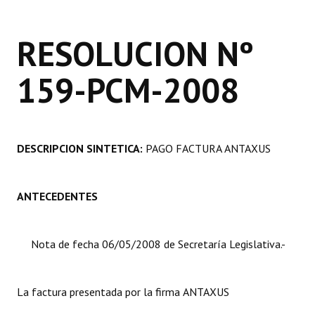
Programas
RESOLUCION Nº
LEGISLACIÓN
159-PCM-2008
Constitución Nacional
Constitución Provincial
Carta Orgánica 2007
DESCRIPCION SINTETICA:
PAGO FACTURA ANTAXUS
Reglamento Interno
Digesto
ANTECEDENTES
Organigrama
Nota de fecha 06/05/2008 de Secretaría Legislativa.-
DOCUMENTOS
Informes de Gestión
La factura presentada por la firma ANTAXUS
Proyectos Presentados