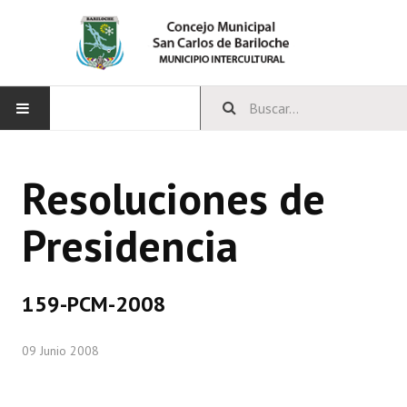
INICIO
Resoluciones de
CONCEJO
Presidencia
Bloques Políticos
Integrantes del Concejo
159-PCM-2008
Comisiones Permanentes
09 Junio 2008
Comisiones Especiales
Concejales Mandato Cumplido