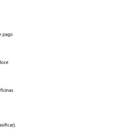
e pago
doce
ficinas
ificar).