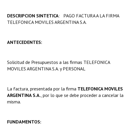
Programas
DESCRIPCION SINTETICA
: PAGO FACTURA A LA FIRMA
LEGISLACIÓN
TELEFONICA MOVILES ARGENTINA S.A.
Constitución Nacional
ANTECEDENTES:
Constitución Provincial
Carta Orgánica 2007
Solicitud de Presupuestos a las firmas TELEFONICA
MOVILES ARGENTINA S.A. y PERSONAL
Reglamento Interno
Digesto
La factura, presentada por la firma
TELEFONICA MOVILES
Organigrama
ARGENTINA S.A.
, por lo que se debe proceder a cancelar la
misma.
DOCUMENTOS
Informes de Gestión
FUNDAMENTOS:
Proyectos Presentados