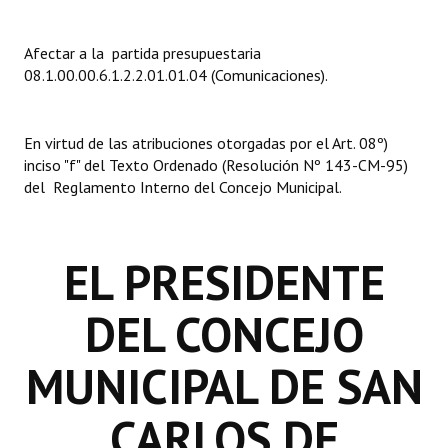
INSTITUCIONAL
Afectar a la partida presupuestaria
Antiguos Pobladores
08.1.00.00.6.1.2.2.01.01.04 (Comunicaciones).
Noticias Destacadas
Registros y Distinciones
En virtud de las atribuciones otorgadas por el Art. 08º)
inciso "f" del Texto Ordenado (Resolución Nº 143-CM-95)
Datos Históricos
del Reglamento Interno del Concejo Municipal.
Premio al Mérito - Registro
EL PRESIDENTE
Audiencias Públicas - Registro
Mujeres que Dejaron Huellas - Registro
DEL CONCEJO
Periodistas Decanos - Registro
MUNICIPAL DE SAN
Ciudadano Ilustre - Registro
CARLOS DE
Banca del Vecino - Registro