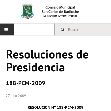
INICIO
Resoluciones de
CONCEJO
Presidencia
Bloques Políticos
Integrantes del Concejo
188-PCM-2009
Comisiones Permanentes
27 Julio 2009
Comisiones Especiales
Concejales Mandato Cumplido
RESOLUCION Nº 188-PCM-2009