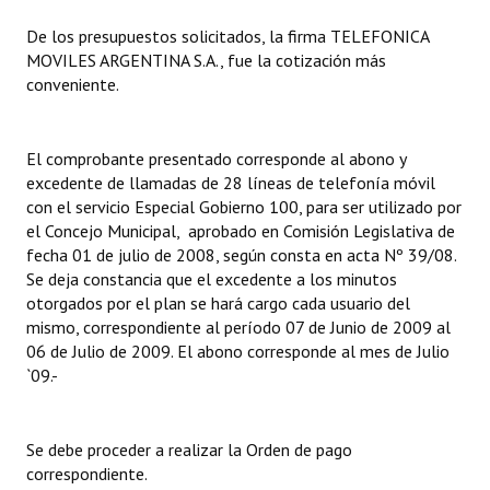
De los presupuestos solicitados, la firma TELEFONICA
Dictámenes Asesoría Letrada
MOVILES ARGENTINA S.A., fue la cotización más
conveniente.
Actas de Sesión
Informes de Unidad Coordinadora
El comprobante presentado corresponde al abono y
Ejecución Presupuestaria
excedente de llamadas de 28 líneas de telefonía móvil
con el servicio Especial Gobierno 100, para ser utilizado por
Actas de Audiencias Públicas
el Concejo Municipal, aprobado en Comisión Legislativa de
fecha 01 de julio de 2008, según consta en acta Nº 39/08.
NORMATIVA
Se deja constancia que el excedente a los minutos
otorgados por el plan se hará cargo cada usuario del
Comunicaciones
mismo, correspondiente al período 07 de Junio de 2009 al
06 de Julio de 2009. El abono corresponde al mes de Julio
Declaraciones
`09.-
Resoluciones
Se debe proceder a realizar la Orden de pago
Resoluciones de Presidencia
correspondiente.