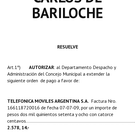
Huéspedes de Honor - Registro
BARILOCHE
Antiguos Pobladores - Registro
Reconocimientos - Registro
Bariloche, Municipio intercultural
RESUELVE
Entrega de distinciones
Art.1º)
AUTORIZAR
: al Departamento Despacho y
REFORMA DE LA CARTA ORGÁNICA
Administración del Concejo Municipal a extender la
siguiente orden de pago a favor de:
TELEFONICA MOVILES ARGENTINA S.A.
Factura Nro.
166118720016 de fecha 07-07-09, por un importe de
pesos dos mil quinientos setenta y ocho con catorce
centavos...........................................................................................
2.578, 14.-