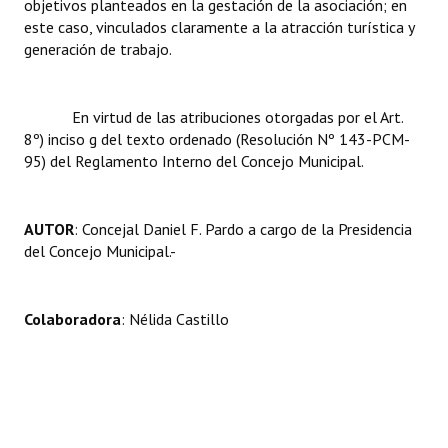
objetivos planteados en la gestación de la asociación; en
Huéspedes de Honor - Registro
este caso, vinculados claramente a la atracción turística y
generación de trabajo.
Antiguos Pobladores - Registro
Reconocimientos - Registro
En virtud de las atribuciones otorgadas por el Art.
8º) inciso g del texto ordenado (Resolución Nº 143-PCM-
Bariloche, Municipio intercultural
95) del Reglamento Interno del Concejo Municipal.
Entrega de distinciones
REFORMA DE LA CARTA ORGÁNICA
AUTOR
: Concejal Daniel F. Pardo a cargo de la Presidencia
del Concejo Municipal.-
Colaboradora
: Nélida Castillo