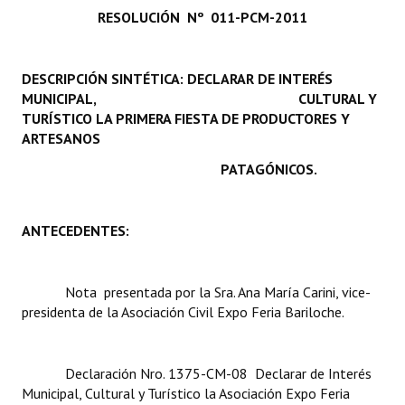
RESOLUCIÓN Nº 011-PCM-2011
Programas
LEGISLACIÓN
DESCRIPCIÓN SINTÉTICA: DECLARAR DE INTERÉS
MUNICIPAL, CULTURAL Y
Constitución Nacional
TURÍSTICO LA PRIMERA FIESTA DE PRODUCTORES Y
ARTESANOS
Constitución Provincial
PATAGÓNICOS.
Carta Orgánica 2007
Reglamento Interno
ANTECEDENTES:
Digesto
Organigrama
Nota presentada por la Sra. Ana María Carini, vice-
presidenta de la Asociación Civil Expo Feria Bariloche.
DOCUMENTOS
Informes de Gestión
Declaración Nro. 1375-CM-08  Declarar de Interés
Municipal, Cultural y Turístico la Asociación Expo Feria
Proyectos Presentados