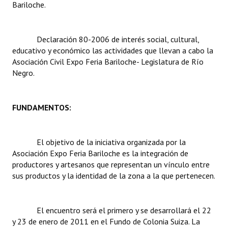
Bariloche.
Dictámenes Asesoría Letrada
Declaración 80-2006 de interés social, cultural,
Actas de Sesión
educativo y económico las actividades que llevan a cabo la
Asociación Civil Expo Feria Bariloche- Legislatura de Río
Informes de Unidad Coordinadora
Negro.
Ejecución Presupuestaria
Actas de Audiencias Públicas
FUNDAMENTOS:
NORMATIVA
El objetivo de la iniciativa organizada por la
Comunicaciones
Asociación Expo Feria Bariloche es la integración de
productores y artesanos que representan un vínculo entre
Declaraciones
sus productos y la identidad de la zona a la que pertenecen.
Resoluciones
El encuentro será el primero y se desarrollará el 22
Resoluciones de Presidencia
y 23 de enero de 2011 en el Fundo de Colonia Suiza. La