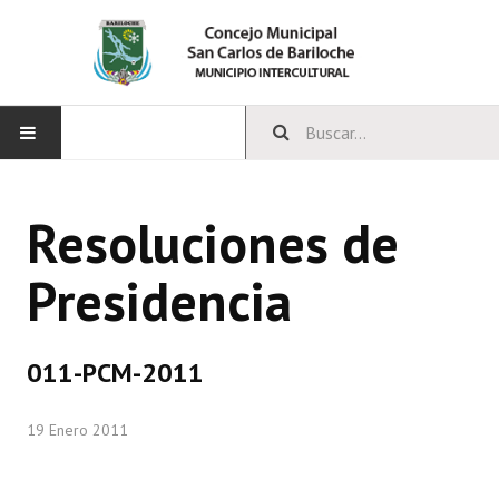
INICIO
Resoluciones de
CONCEJO
Presidencia
Bloques Políticos
Integrantes del Concejo
011-PCM-2011
Comisiones Permanentes
19 Enero 2011
Comisiones Especiales
Concejales Mandato Cumplido