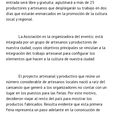
entrada será libre y gratuita; aglutinará a más de 25
INSTITUCIONAL
productores y artesanos que desplegarán su trabajo en dos
días que estarán enmarcados en la promoción de la cultura
Antiguos Pobladores
local y regional.
Noticias Destacadas
Registros y Distinciones
La Asociación es la organizadora del evento; está
integrada por un grupo de artesanos y productores de
Datos Históricos
nuestra ciudad, cuyos objetivos principales se vinculan a la
integración del trabajo artesanal para configurar los
Premio al Mérito - Registro
elementos que hacen a la cultura de nuestra ciudad.
Audiencias Públicas - Registro
El proyecto artesanal y productivo que reúne un
Mujeres que Dejaron Huellas - Registro
número considerable de artesanos locales nació a raíz del
cansancio que generó a los organizadores no contar con un
Periodistas Decanos - Registro
lugar en los puestos para las ferias. Por este motivo,
decidieron viajar al resto del país para mostrar los
Ciudadano Ilustre - Registro
productos fabricados. Resulta evidente que esta primera
Banca del Vecino - Registro
feria representa un paso adelante en la consecución de