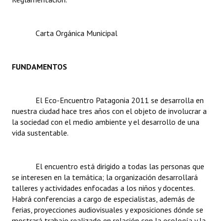
Dictámenes Asesoría Letrada
Carta Orgánica Municipal
Actas de Sesión
Informes de Unidad Coordinadora
FUNDAMENTOS
Ejecución Presupuestaria
El Eco-Encuentro Patagonia 2011 se desarrolla en
Actas de Audiencias Públicas
nuestra ciudad hace tres años con el objeto de involucrar a
la sociedad con el medio ambiente y el desarrollo de una
NORMATIVA
vida sustentable.
Comunicaciones
Declaraciones
El encuentro está dirigido a todas las personas que
se interesen en la temática; la organización desarrollará
Resoluciones
talleres y actividades enfocadas a los niños y docentes.
Habrá conferencias a cargo de especialistas, además de
Resoluciones de Presidencia
ferias, proyecciones audiovisuales y exposiciones dónde se
mostrará trabajo realizado en relación con la ecología y la