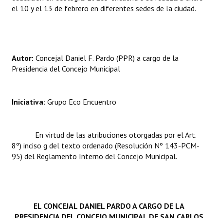
el 10 y el 13 de febrero en diferentes sedes de la ciudad.
Huéspedes de Honor - Registro
Antiguos Pobladores - Registro
Reconocimientos - Registro
Autor:
Concejal Daniel F. Pardo (PPR) a cargo de la
Presidencia del Concejo Municipal
Bariloche, Municipio intercultural
Entrega de distinciones
Iniciativa
: Grupo Eco Encuentro
REFORMA DE LA CARTA ORGÁNICA
En virtud de las atribuciones otorgadas por el Art.
8º) inciso g del texto ordenado (Resolución Nº 143-PCM-
95) del Reglamento Interno del Concejo Municipal.
EL CONCEJAL DANIEL PARDO A CARGO DE LA
PRESIDENCIA DEL CONCEJO MUNICIPAL DE SAN CARLOS