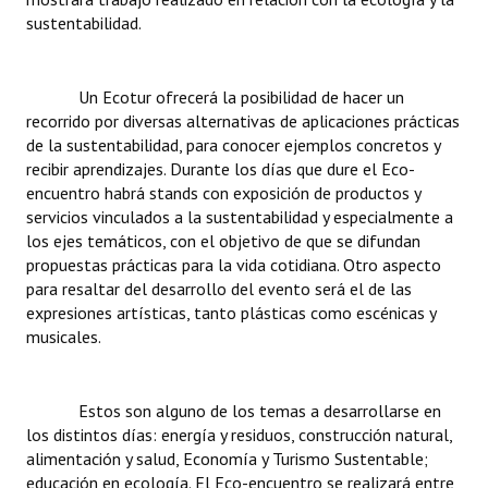
INSTITUCIONAL
sustentabilidad.
Antiguos Pobladores
Un Ecotur ofrecerá la posibilidad de hacer un
Noticias Destacadas
recorrido por diversas alternativas de aplicaciones prácticas
de la sustentabilidad, para conocer ejemplos concretos y
Registros y Distinciones
recibir aprendizajes. Durante los días que dure el Eco-
encuentro habrá stands con exposición de productos y
Datos Históricos
servicios vinculados a la sustentabilidad y especialmente a
los ejes temáticos, con el objetivo de que se difundan
Premio al Mérito - Registro
propuestas prácticas para la vida cotidiana. Otro aspecto
Audiencias Públicas - Registro
para resaltar del desarrollo del evento será el de las
expresiones artísticas, tanto plásticas como escénicas y
Mujeres que Dejaron Huellas - Registro
musicales.
Periodistas Decanos - Registro
Estos son alguno de los temas a desarrollarse en
Ciudadano Ilustre - Registro
los distintos días: energía y residuos, construcción natural,
alimentación y salud, Economía y Turismo Sustentable;
Banca del Vecino - Registro
educación en ecología. El Eco-encuentro se realizará entre