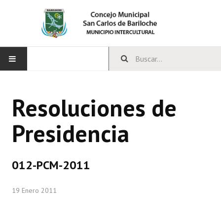
INICIO
Resoluciones de
CONCEJO
Presidencia
Bloques Políticos
Integrantes del Concejo
012-PCM-2011
Comisiones Permanentes
19 Enero 2011
Comisiones Especiales
Concejales Mandato Cumplido