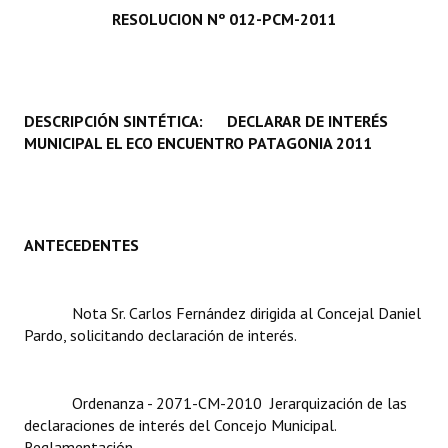
RESOLUCION Nº 012-PCM-2011
Programas
LEGISLACIÓN
Constitución Nacional
DESCRIPCIÓN SINTÉTICA: DECLARAR DE INTERÉS
MUNICIPAL EL ECO ENCUENTRO PATAGONIA 2011
Constitución Provincial
Carta Orgánica 2007
Reglamento Interno
ANTECEDENTES
Digesto
Nota Sr. Carlos Fernández dirigida al Concejal Daniel
Organigrama
Pardo, solicitando declaración de interés.
DOCUMENTOS
Ordenanza - 2071-CM-2010  Jerarquización de las
Informes de Gestión
declaraciones de interés del Concejo Municipal.
Reglamentación.
Proyectos Presentados