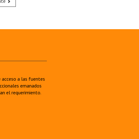
nte
re acceso a las fuentes
sdiccionales emanados
van el requerimiento.